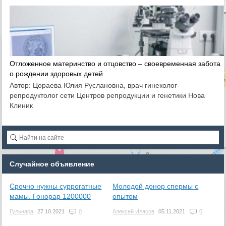
Отложенное материнство и отцовство – своевременная забота
о рождении здоровых детей
Автор: Цораева Юлия Руслановна, врач гинеколог-
репродуктолог сети Центров репродукции и генетики Нова
Клиник
Случайное объявление
Срочно нужны суррогатные
Молодой донор спермы с
мамы. Гонорар 1200000
опытом
Гульнара
27.10.2021
0
Алексей Илясов
05.11.2021
0