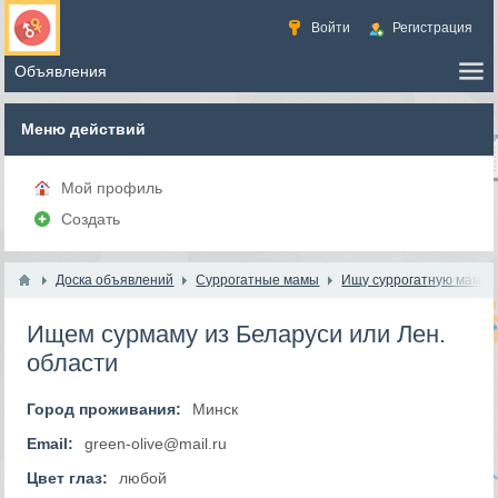
Войти
Регистрация
Меню действий
Мой профиль
Создать
Доска объявлений
Суррогатные мамы
Ищу суррогатную маму
Ищем сурмаму из Беларуси или Лен.
области
Город проживания:
Минск
Email:
green-olive@mail.ru
Цвет глаз:
любой