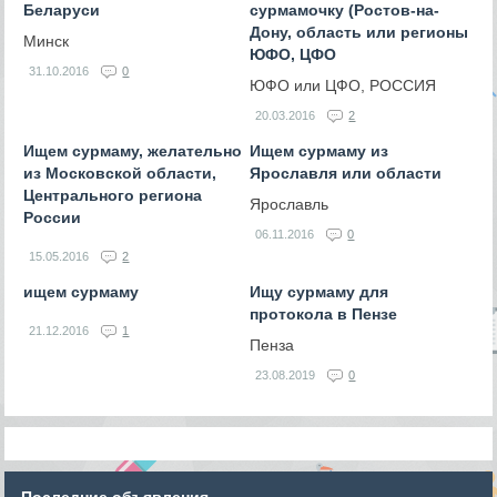
Беларуси
сурмамочку (Ростов-на-
Дону, область или регионы
Минск
ЮФО, ЦФО
31.10.2016
0
ЮФО или ЦФО, РОССИЯ
20.03.2016
2
Ищем сурмаму, желательно
Ищем сурмаму из
из Московской области,
Ярославля или области
Центрального региона
Ярославль
России
06.11.2016
0
15.05.2016
2
ищем сурмаму
Ищу сурмаму для
протокола в Пензе
21.12.2016
1
Пенза
23.08.2019
0