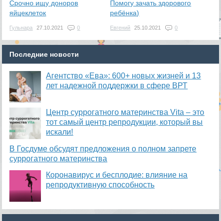
Срочно ищу доноров
Помогу зачать здорового
яйцеклеток
ребёнка)
Гульнара
27.10.2021
0
Евгений
25.10.2021
0
Последние новости
Агентство «Ева»: 600+ новых жизней и 13
лет надежной поддержки в сфере ВРТ
​Центр суррогатного материнства Vita – это
тот самый центр репродукции, который вы
искали!
В Госдуме обсудят предложения о полном запрете
суррогатного материнства
Коронавирус и бесплодие: влияние на
репродуктивную способность