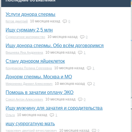
Последние объявления
Услуги донора спермы
10 месяцев назад
Кетов дмитрий
0
Ищу сурмаму 2,5 млн
10 месяцев назад
Суррогатное материнство
0
Ищу донора спермы. Обо всём договоримся
10 месяцев назад
Вишнева Яна Андреевна
1
Стану донором яйцеклеток
10 месяцев назад
Кондракова Полина Сергеевна
1
Донорм спермы. Москва и МО
10 месяцев назад
Мироненко Даниил Алексеевич
2
Помощь в зачатии оплачу ЭКО
10 месяцев назад
Сокол Антон Алексеевич
0
Ищу мужчину для зачатия и сородительства
10 месяцев назад
Ольга
1
ищу суррогатную мать
10 месяцев назад
тарасевич дмитрий вячеславович
0