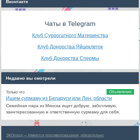
Вконтакте
Чаты в Telegram
Клуб Суррогатного Материнства
Клуб Донорства Яйцеклеток
Клуб Донорства Спермы
Недавно вы смотрели
Объявления
Только что
Ищем сурмаму из Беларуси или Лен. области
Семейная пара из Минска ищет добрую, заботливую,
заинтересованную и ответственную сурмаму для себя.
ЭКОплод — Имеются противопоказания, обязательно