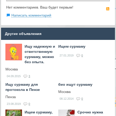
Нет комментариев. Ваш будет первым!
RS
Написать комментарий
Другие объявления
Ищу надежную и
Ищем сурмаму
ответственную
27.01.2019
0
сурмаму, можно
без опыта.
Москва
04.09.2015
3
Ищу сурмаму для
био ищут сурмаму
протокола в Пензе
Москва
Пенза
08.12.2014
0
23.08.2019
0
Ищем сурмаму,
Срочно нужна