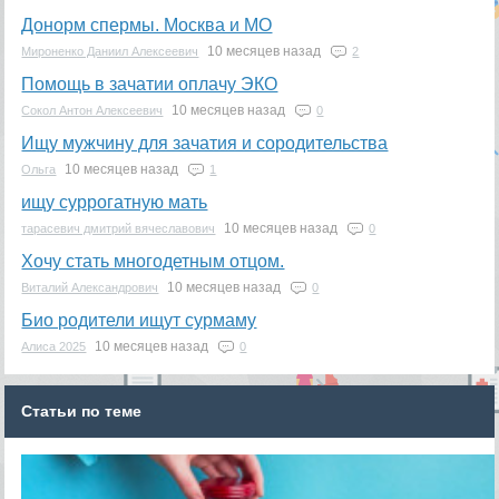
Донорм спермы. Москва и МО
10 месяцев назад
Мироненко Даниил Алексеевич
2
Помощь в зачатии оплачу ЭКО
10 месяцев назад
Сокол Антон Алексеевич
0
Ищу мужчину для зачатия и сородительства
10 месяцев назад
Ольга
1
ищу суррогатную мать
10 месяцев назад
тарасевич дмитрий вячеславович
0
Хочу стать многодетным отцом.
10 месяцев назад
Виталий Александрович
0
Био родители ищут сурмаму
10 месяцев назад
Алиса 2025
0
Статьи по теме