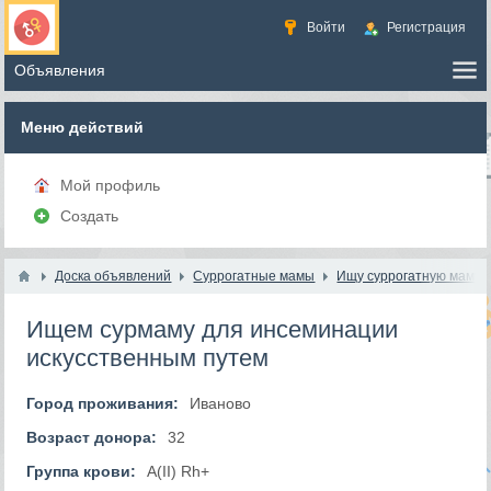
Войти
Регистрация
Меню действий
Мой профиль
Создать
Доска объявлений
Суррогатные мамы
Ищу суррогатную маму
Ищем сурмаму для инсеминации
искусственным путем
Город проживания:
Иваново
Возраст донора:
32
Группа крови:
A(II) Rh+