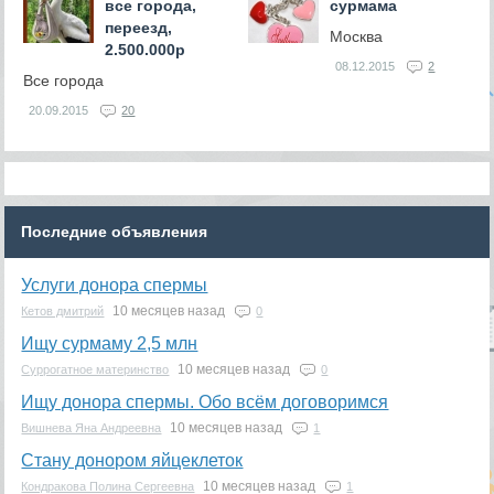
все города,
сурмама
переезд,
Москва
2.500.000р
08.12.2015
2
Все города
20.09.2015
20
Последние объявления
Услуги донора спермы
10 месяцев назад
Кетов дмитрий
0
Ищу сурмаму 2,5 млн
10 месяцев назад
Суррогатное материнство
0
Ищу донора спермы. Обо всём договоримся
10 месяцев назад
Вишнева Яна Андреевна
1
Стану донором яйцеклеток
10 месяцев назад
Кондракова Полина Сергеевна
1