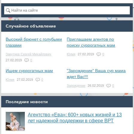
Случайное объявление
Высокий брюнет с голубыми
Приглашаем агентов по
глазами
поиску суррогатных мам
Закутнев Сергей Михайлович
Юлия
27.02.2019
0
27.02.2019
0
Ищем суррогатных мам
"Зарождение" Ваша сур мама
ждет Вас!!!
Юлия
27.02.2019
0
Зарождение
26.02.2019
0
Последние новости
Агентство «Ева»: 600+ новых жизней и 13
лет надежной поддержки в сфере ВРТ