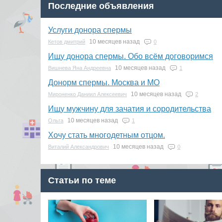
Последние объявления
Услуги донора спермы
10 месяцев назад
Кетов дмитрий
0
Ищу донора спермы. Обо всём договоримся
10 месяцев назад
Вишнева Яна Андреевна
1
Донорм спермы. Москва и МО
10 месяцев назад
Мироненко Даниил Алексеевич
2
Ищу мужчину для зачатия и сородительства
10 месяцев назад
Ольга
1
Хочу стать многодетным отцом.
10 месяцев назад
Виталий Александрович
0
Статьи по теме