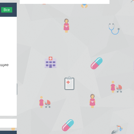
Все
ащие