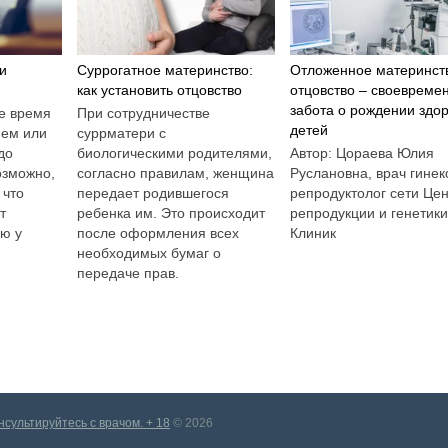
и
Суррогатное материнство:
Отложенное материнст
как установить отцовство
отцовство – своевреме
забота о рождении здо
е время
При сотрудничестве
детей
ием или
суррматери с
до
биологическими родителями,
Автор: Цораева Юлия
озможно,
согласно правилам, женщина
Руслановна, врач гинек
 что
передает родившегося
репродуктолог сети Це
т
ребенка им. Это происходит
репродукции и генетик
ию у
после оформления всех
Клиник
необходимых бумаг о
передаче прав.
ультируйтесь с врачом. + 18
© 2026