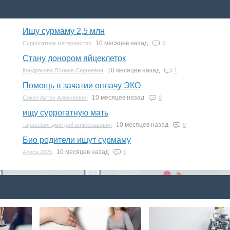
Ищу сурмаму 2,5 млн
10 месяцев назад
Суррогатное материнство
0
Стану донором яйцеклеток
10 месяцев назад
Кондракова Полина Сергеевна
1
Помощь в зачатии оплачу ЭКО
10 месяцев назад
Сокол Антон Алексеевич
0
ищу суррогатную мать
10 месяцев назад
тарасевич дмитрий вячеславович
0
Био родители ищут сурмаму
10 месяцев назад
Алиса 2025
0