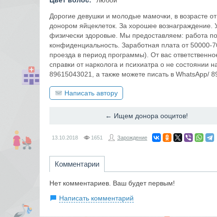
Цвет волос:
любой
Дорогие девушки и молодые мамочки, в возрасте от
донором яйцеклеток. За хорошее вознаграждение. У
физически здоровые. Мы предоставляем: работа п
конфиденциальность. Заработная плата от 50000-7
проезда в период программы). От вас ответственн
справки от нарколога и психиатра о не состоянии 
89615043021, а также можете писать в WhatsApp/ 
Написать автору
← Ищем донора ооцитов!
13.10.2018
1651
Зарождение
Комментарии
Нет комментариев. Ваш будет первым!
Написать комментарий