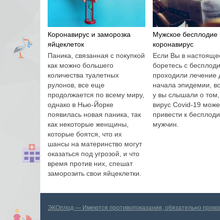
Коронавирус и заморозка
Мужское бесплодие 
яйцеклеток
коронавирус
Паника, связанная с покупкой
Если Вы в настояще
как можно большего
боретесь с бесплод
количества туалетных
проходили лечение 
рулонов, все еще
начала эпидемии, в
продолжается по всему миру,
у вы слышали о том,
однако в Нью-Йорке
вирус Covid-19 може
появилась новая паника, так
привести к бесплод
как некоторые женщины,
мужчин.
которые боятся, что их
шансы на материнство могут
оказаться под угрозой, и что
время против них, спешат
заморозить свои яйцеклетки.
ЭКОплод — Имеются противопоказания, обязательно проконс