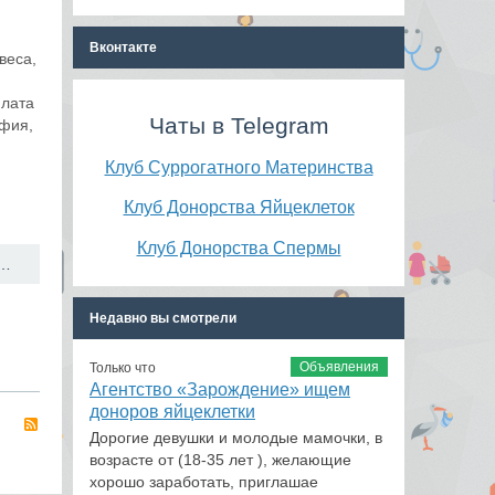
Вконтакте
веса,
плата
Чаты в Telegram
афия,
Клуб Суррогатного Материнства
Клуб Донорства Яйцеклеток
Клуб Донорства Спермы
олнительный заработок до 284 000 рублей в год? →
Недавно вы смотрели
Объявления
Только что
Агентство «Зарождение» ищем
доноров яйцеклетки
RSS
Дорогие девушки и молодые мамочки, в
возрасте от (18-35 лет ), желающие
хорошо заработать, приглашае