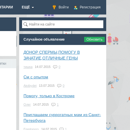
НТАРИИ
ЕЩЁ
Войти
Регистрация
Случайное объявление
Обновить
ДОНОР СПЕРМЫ,ПОМОГУ В
ЗАЧАТИЕ,ОТЛИЧНЫЕ ГЕНЫ
етки
тишка
14.07.2015
0
См с опытом
Aistbydet
13.07.2015
0
Помогу, только в Костроме
Олег
14.07.2015
1
Приглашаем суррогатных мам из Санкт-
Петербурга
Eggdonors
14.07.2015
1