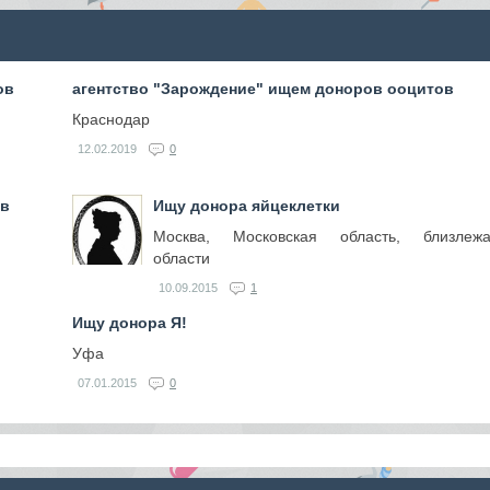
ов
агентство "Зарождение" ищем доноров ооцитов
Краснодар
12.02.2019
0
ов
Ищу донора яйцеклетки
Москва, Московская область, близлеж
области
10.09.2015
1
Ищу донора Я!
Уфа
07.01.2015
0