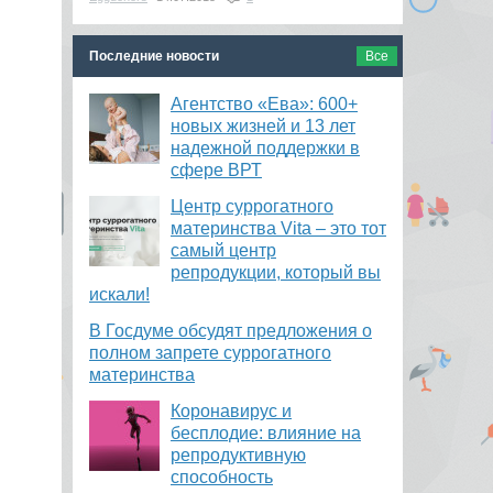
Последние новости
Все
Агентство «Ева»: 600+
новых жизней и 13 лет
надежной поддержки в
сфере ВРТ
​Центр суррогатного
материнства Vita – это тот
самый центр
репродукции, который вы
искали!
В Госдуме обсудят предложения о
полном запрете суррогатного
материнства
Коронавирус и
бесплодие: влияние на
репродуктивную
способность