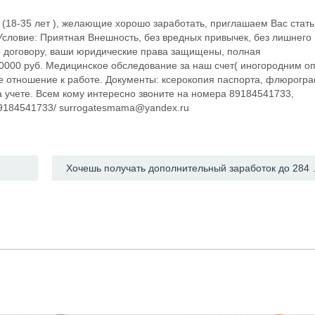
 (18-35 лет ), желающие хорошо заработать, приглашаем Вас стать
словие: Приятная Внешность, без вредных привычек, без лишнего 
о договору, ваши юридические права защищены, полная
0000 руб. Медицинское обследование за наш счет( иногородним о
ое отношение к работе. Документы: ксерокопия паспорта, флюрогр
на учете. Всем кому интересно звоните на номера 89184541733,
89184541733/ surrogatesmama@yandex.ru
Хочешь получать доп