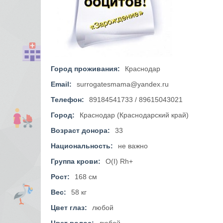
Город проживания:
Краснодар
Email:
surrogatesmama@yandex.ru
Телефон:
89184541733 / 89615043021
Город:
Краснодар (Краснодарский край)
Возраст донора:
33
Национальность:
не важно
Группа крови:
O(I) Rh+
Рост:
168 см
Вес:
58 кг
Цвет глаз:
любой