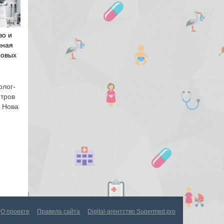
во и
нная
ровых
олог-
нтров
и Нова
О проекте
Правила сайта
Digital-агентство Supermed.pro