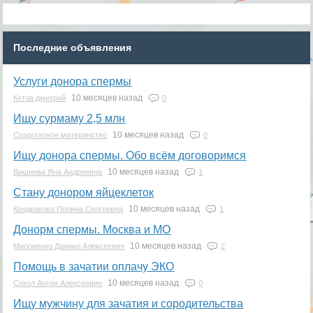
Последние объявления
Услуги донора спермы
10 месяцев назад
Кетов дмитрий
0
Ищу сурмаму 2,5 млн
10 месяцев назад
Суррогатное материнство
0
Ищу донора спермы. Обо всём договоримся
10 месяцев назад
Вишнева Яна Андреевна
1
Стану донором яйцеклеток
10 месяцев назад
Кондракова Полина Сергеевна
1
Донорм спермы. Москва и МО
10 месяцев назад
Мироненко Даниил Алексеевич
2
Помощь в зачатии оплачу ЭКО
10 месяцев назад
Сокол Антон Алексеевич
0
Ищу мужчину для зачатия и сородительства