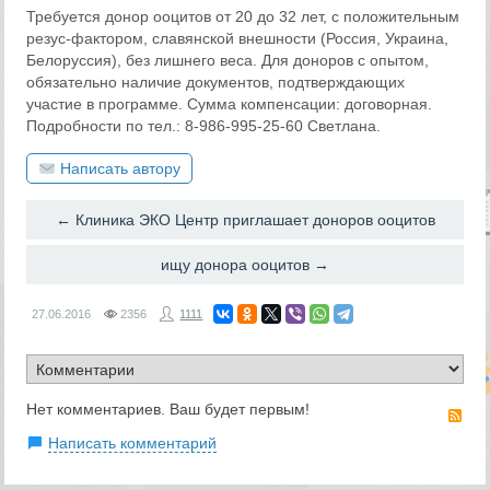
Требуется донор ооцитов от 20 до 32 лет, с положительным
резус-фактором, славянской внешности (Россия, Украина,
Белоруссия), без лишнего веса. Для доноров с опытом,
обязательно наличие документов, подтверждающих
участие в программе. Сумма компенсации: договорная.
Подробности по тел.: 8-986-995-25-60 Светлана.
Написать автору
← Клиника ЭКО Центр приглашает доноров ооцитов
ищу донора ооцитов →
27.06.2016
2356
1111
Нет комментариев. Ваш будет первым!
RS
Написать комментарий