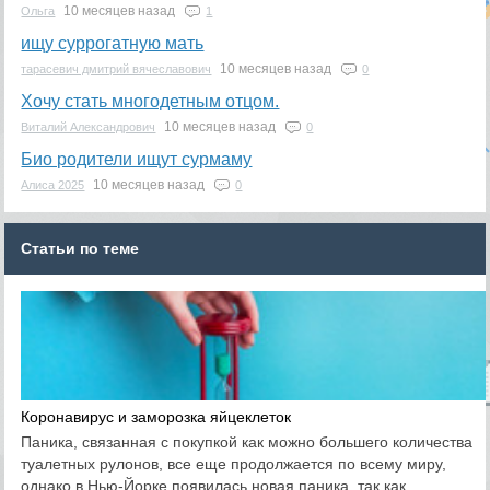
10 месяцев назад
Ольга
1
ищу суррогатную мать
10 месяцев назад
тарасевич дмитрий вячеславович
0
Хочу стать многодетным отцом.
10 месяцев назад
Виталий Александрович
0
Био родители ищут сурмаму
10 месяцев назад
Алиса 2025
0
Статьи по теме
Коронавирус и заморозка яйцеклеток
Паника, связанная с покупкой как можно большего количества
туалетных рулонов, все еще продолжается по всему миру,
однако в Нью-Йорке появилась новая паника, так как