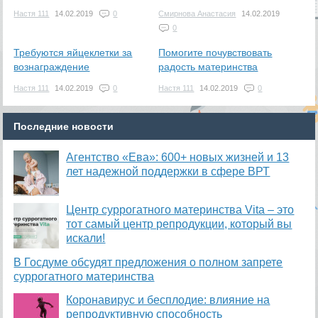
Настя 111
14.02.2019
0
Смирнова Анастасия
14.02.2019
0
Требуются яйцеклетки за
Помогите почувствовать
вознаграждение
радость материнства
Настя 111
14.02.2019
0
Настя 111
14.02.2019
0
Последние новости
Агентство «Ева»: 600+ новых жизней и 13
лет надежной поддержки в сфере ВРТ
​Центр суррогатного материнства Vita – это
тот самый центр репродукции, который вы
искали!
В Госдуме обсудят предложения о полном запрете
суррогатного материнства
Коронавирус и бесплодие: влияние на
репродуктивную способность