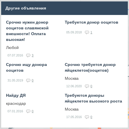
Другие объявления
Срочно нужен донор
Требуется донор ооцитов
ооцитов славянской
05.09.2018
1
внешности! Оплата
высокая!
Любой
07.07.2016
3
Срочно ищу донора
Срочно требуется донор
ооцитов
яйцеклеток(ооцитов)
Москва
31.05.2019
0
12.06.2020
0
Найду ДЯ
Требуются доноры
яйцеклеток высокого роста
краснодар
Москва
07.01.2016
0
17.05.2016
0