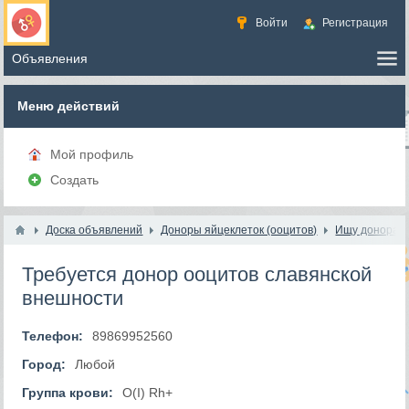
Войти
Регистрация
Меню действий
Мой профиль
Создать
Доска объявлений
Доноры яйцеклеток (ооцитов)
Ищу донора я
Требуется донор ооцитов славянской
внешности
Телефон:
89869952560
Город:
Любой
Группа крови:
O(I) Rh+