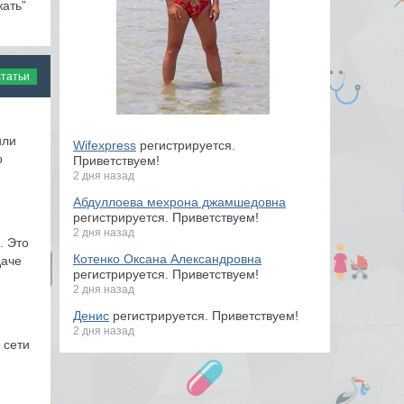
ать”
статьи
или
Wifexpress
регистрируется.
о
Приветствуем!
2 дня назад
Абдуллоева мехрона джамшедовна
регистрируется. Приветствуем!
2 дня назад
. Это
Котенко Оксана Александровна
даче
регистрируется. Приветствуем!
2 дня назад
Денис
регистрируется. Приветствуем!
2 дня назад
 сети