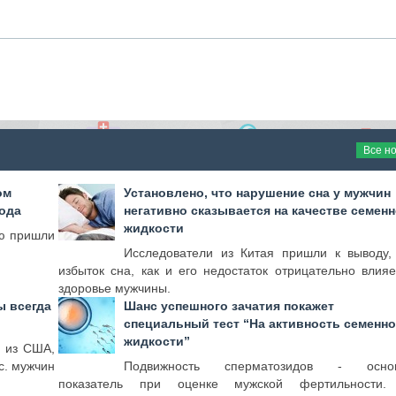
Все н
ом
Установлено, что нарушение сна у мужчин
года
негативно сказывается на качестве семен
жидкости
ию пришли
Исследователи из Китая пришли к выводу, 
избыток сна, как и его недостаток отрицательно влияе
здоровье мужчины.
ы всегда
Шанс успешного зачатия покажет
специальный тест “На активность семенн
жидкости”
и из США,
с. мужчин
Подвижность сперматозидов - осно
показатель при оценке мужской фертильности. 