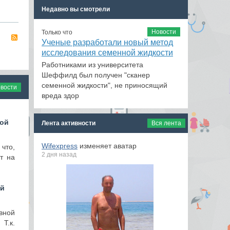
Недавно вы смотрели
Новости
Только что
RSS
Ученые разработали новый метод
исследования семенной жидкости
Работниками из университета
Шеффилд был получен "сканер
семенной жидкости", не приносящий
овости
вреда здор
ной
Лента активности
Вся лента
Wifexpress
изменяет аватар
что,
2 дня назад
т на
ой
вной
Т.к.