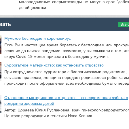
малоподвижные сперматозоиды не могут в срок “добеж
до яйцеклетки.
вать
Все 
​Мужское бесплодие и коронавирус
Если Вы в настоящее время боретесь с бесплодием или проход
лечение до начала эпидемии, возможно, у вы слышали о том, чт
вирус Covid-19 может привести к бесплодию у мужчин.
Суррогатное материнство: как установить отцовство
При сотрудничестве суррматери с биологическими родителями,
согласно правилам, женщина передает родившегося ребенка им
происходит после оформления всех необходимых бумаг о пере
Отложенное материнство и отцовство – своевременная забота о
рождении здоровых детей
Автор: Цораева Юлия Руслановна, врач гинеколог-репродуктолог
Центров репродукции и генетики Нова Клиник