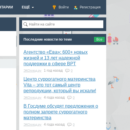
НТАРИИ
ЕЩЁ
Войти
Регистрация
Последние новости по теме
Все
Агентство «Ева»: 600+ новых
жизней и 13 лет надежной
поддержки в сфере ВРТ
1 год назад
ЭКОплод.ру
0
​Центр суррогатного материнства
Vita – это тот самый центр
репродукции, который вы искали!
4 года назад
ЭКОплод.ру
0
В Госдуме обсудят предложения о
полном запрете суррогатного
материнства
4 года назад
ЭКОплод.ру
0