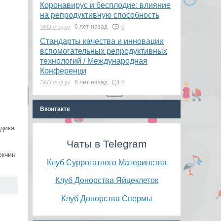
Коронавирус и бесплодие: влияние
на репродуктивную способность
6 лет назад
ЭКОплод.ру
0
​Стандарты качества и инновации
вспомогательных репродуктивных
технологий / Международная
Конференци
6 лет назад
ЭКОплод.ру
0
Вконтакте
одика
Чаты в Telegram
ужчин
Клуб Суррогатного Материнства
Клуб Донорства Яйцеклеток
→
Клуб Донорства Спермы