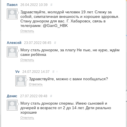
Павел
26.04.2022
10:39
#
Здравствуйте, молодой человек 19 лет. Слежу за
собой, симпатичная внешность и хорошее здоровья.
Стану донором для вас. Г. Хабаровск, связь в
телеграмм: @GanG_HBK
Ответить
Алексей
23.07.2022
08:45
#
Могу стать донором, за плату Не пью, не курю, ждём
сами ребёнка
Ответить
Vv
24.07.2022
14:37
#
↑
Здравствуйте, можно с вами пообщаться?
Ответить
Денис
27.07.2022
09:48
#
Могу стать донором спермы. Имею сыновей и
дочерей в возрасте от 2 до 14 лет. Дети реально
хорошие
Ответить