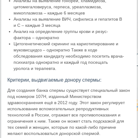
Анализы на выявление гонореи, хламидиоза,
цитомегаловируса, герпеса, уреаплазмоза,
микоплазмоза – каждые 6 месяцев
Анализы на выявление ВИЧ, сифилиса и гепатитов В
и С – каждые 3 месяца
Анализ на определение группы крови и резус-
фактора – однократно
Цитогенетический скрининг на кариотипирование и
муковисцидоз – однократно Также в ходе
обследования кандидату необходимо посетить врача-
психиатра однократно и каждый год посещать
уролога и терапевта.
Критерии, выдвигаемые донору спермы:
Для создания банка спермы существует специальный закон
под номером 107Н, изданный Министерством
здравоохранения ещё в 2012 году. Этот закон регулирует
использование вспомогательных репродуктивных
технологий в России, отражает все противопоказания и
ограничения к ним. Также он может стать подсказкой для
тех семей и женщин, которые по какой-либо причине
желают воспользоваться донорской спермой.