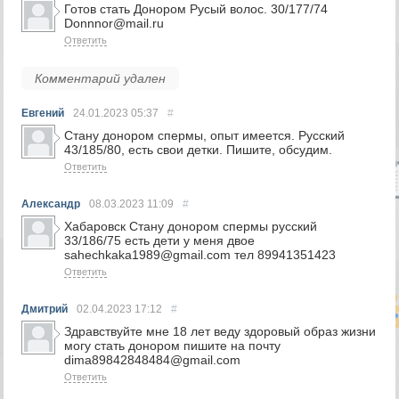
Готов стать Донором Русый волос. 30/177/74
Donnnor@mail.ru
Ответить
Комментарий удален
Евгений
24.01.2023
05:37
#
Стану донором спермы, опыт имеется. Русский
43/185/80, есть свои детки. Пишите, обсудим.
Ответить
Александр
08.03.2023
11:09
#
Хабаровск Стану донором спермы русский
33/186/75 есть дети у меня двое
sahechkaka1989@gmail.com тел 89941351423
Ответить
Дмитрий
02.04.2023
17:12
#
Здравствуйте мне 18 лет веду здоровый образ жизни
могу стать донором пишите на почту
dima89842848484@gmail.com
Ответить