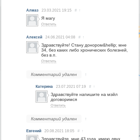
Алмаз
23.03.2021
19:15
#
↑
Я магу
Ответить
Алексей
24.06.2021
04:08
#
↑
Здравствуйте! Стану донором&hellip; мне
34, без каких либо хронических болезней,
без в.п.
Ответить
Комментарий удален
↑
Катерина
23.07.2021
07:19
#
↑
Здравствуйте напишите на мэйл
договоримся
Ответить
Комментарий удален
↑
Евгений
20.08.2021
18:05
#
↑
Здравствуйте, мне 43 года, имею двух