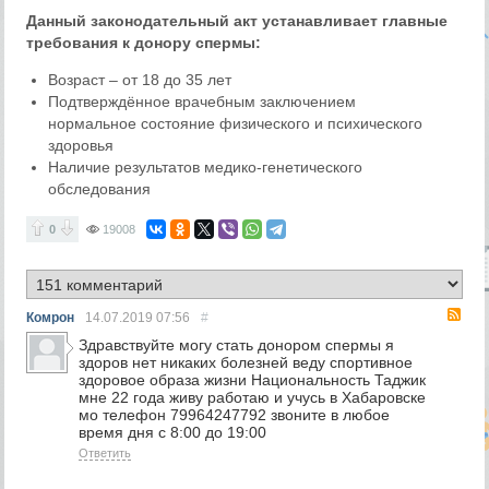
Данный законодательный акт устанавливает главные
требования к донору спермы:
Возраст – от 18 до 35 лет
Подтверждённое врачебным заключением
нормальное состояние физического и психического
здоровья
Наличие результатов медико-генетического
обследования
0
19008
RS
Комрон
14.07.2019
07:56
#
Здравствуйте могу стать донором спермы я
здоров нет никаких болезней веду спортивное
здоровое образа жизни Национальность Таджик
мне 22 года живу работаю и учусь в Хабаровске
мо телефон 79964247792 звоните в любое
время дня с 8:00 до 19:00
Ответить