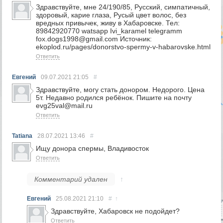
Здравствуйте, мне 24/190/85, Русский, симпатичный,
здоровый, карие глаза, Русый цвет волос, без
вредных привычек, живу в Хабаровске. Тел:
89842920770 watsapp Ivi_karamel telegramm
fox.dogs1998@gmail.com Источник:
ekoplod.ru/pages/donorstvo-spermy-v-habarovske.html
Ответить
Евгений
09.07.2021
21:05
#
Здравствуйте, могу стать донором. Недорого. Цена
5т. Недавно родился ребёнок. Пишите на почту
evg25val@mail.ru
Ответить
Tatiana
28.07.2021
13:46
#
Ищу донора спермы, Владивосток
Ответить
Комментарий удален
↑
Евгений
25.08.2021
21:10
#
↑
Здравствуйте, Хабаровск не подойдет?
Ответить