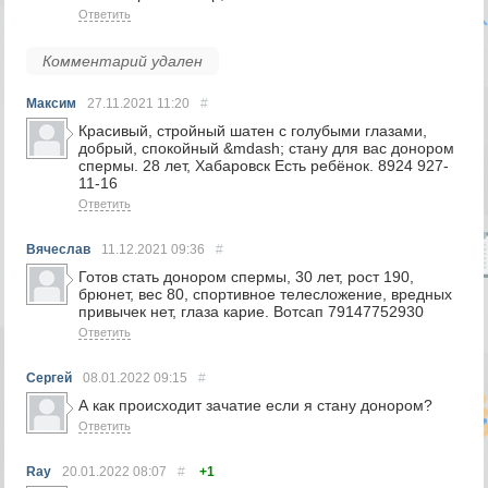
Ответить
Комментарий удален
Максим
27.11.2021
11:20
#
Красивый, стройный шатен с голубыми глазами,
добрый, спокойный &mdash; стану для вас донором
спермы. 28 лет, Хабаровск Есть ребёнок. 8924 927-
11-16
Ответить
Вячеслав
11.12.2021
09:36
#
Готов стать донором спермы, 30 лет, рост 190,
брюнет, вес 80, спортивное телесложение, вредных
привычек нет, глаза карие. Вотсап 79147752930
Ответить
Сергей
08.01.2022
09:15
#
А как происходит зачатие если я стану донором?
Ответить
Ray
20.01.2022
08:07
#
+1