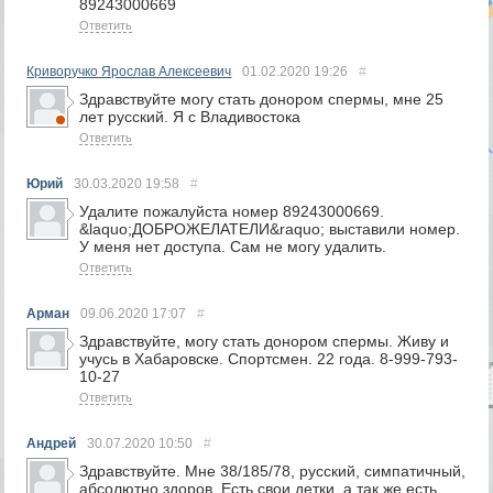
89243000669
Ответить
Криворучко Ярослав Алексеевич
01.02.2020
19:26
#
Здравствуйте могу стать донором спермы, мне 25
лет русский. Я с Владивостока
Ответить
Юрий
30.03.2020
19:58
#
Удалите пожалуйста номер 89243000669.
&laquo;ДОБРОЖЕЛАТЕЛИ&raquo; выставили номер.
У меня нет доступа. Сам не могу удалить.
Ответить
Арман
09.06.2020
17:07
#
Здравствуйте, могу стать донором спермы. Живу и
учусь в Хабаровске. Спортсмен. 22 года. 8-999-793-
10-27
Ответить
Андрей
30.07.2020
10:50
#
Здравствуйте. Мне 38/185/78, русский, симпатичный,
абсолютно здоров. Есть свои детки, а так же есть