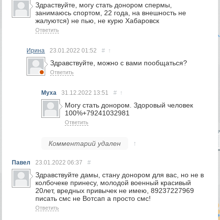
Здраствуйте, могу стать донором спермы,
занимаюсь спортом, 22 года, на внешность не
жалуются) не пью, не курю Хабаровск
Ответить
Ирина
23.01.2022
01:52
#
↑
Здравствуйте, можно с вами пообщаться?
Ответить
Муха
31.12.2022
13:51
#
↑
Могу стать донором. Здоровый человек
100%+79241032981
Ответить
Комментарий удален
↑
Павел
23.01.2022
06:37
#
Здравствуйте дамы, стану донором для вас, но не в
колбочеке принесу, молодой военный красивый
20лет, вредных привычек не имею, 89237227969
писать смс не Вотсап а просто смс!
Ответить