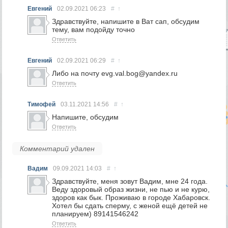
Евгений
02.09.2021
06:23
#
↑
Здравствуйте, напишите в Ват сап, обсудим
тему, вам подойду точно
Ответить
Евгений
02.09.2021
06:29
#
↑
Либо на почту evg.val.bog@yandex.ru
Ответить
Тимофей
03.11.2021
14:56
#
↑
Напишите, обсудим
Ответить
Комментарий удален
Вадим
09.09.2021
14:03
#
↑
Здравствуйте, меня зовут Вадим, мне 24 года.
Веду здоровый образ жизни, не пью и не курю,
здоров как бык. Проживаю в городе Хабаровск.
Хотел бы сдать сперму, с женой ещё детей не
планируем) 89141546242
Ответить