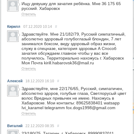
Ищу девушку для зачатия ребёнка. Мне 36 175 65
русский. Хабаровск
Ответить
Кирилл
07.12.2020
10:14
#
Здравствуйте. Мне 21/182/79, Русский симпатичный,
абсолютно здоровый голубоглазый блондин, 7 лет
занимался боксом, виду здоровый образ жизни,
служу в спецназе, категория здоровья А Способ
зачатия обсуждаем.главное чтобы у вас все
получилось. Территориально нахожусь г. Хабаровск
Моя Почта kirill.habarovsk36@mail.ru
Ответить
Алексей
18.12.2020
16:10
#
Здравствуйте, мне 22/176/65, Русский, симпатичен,
абсолютно здоров, голубые глаза, Светлорусый цвет
волос Вредных привычек не имею. Нахожусь в
Хабаровске. Мои контакты: 89625838401 watsapp
Ivi_karamel telegramm fox.dogs1998@gmail.com
Ответить
Виталий
22.12.2020
08:35
#
23/180/75, Татарин, г. Хабаровск, 89990837011