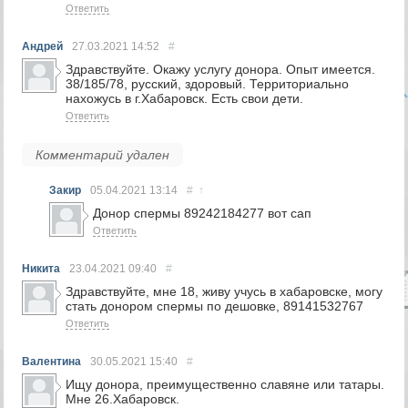
Ответить
Андрей
27.03.2021
14:52
#
Здравствуйте. Окажу услугу донора. Опыт имеется.
38/185/78, русский, здоровый. Территориально
нахожусь в г.Хабаровск. Есть свои дети.
Ответить
Комментарий удален
Закир
05.04.2021
13:14
#
↑
Донор спермы 89242184277 вот сап
Ответить
Никита
23.04.2021
09:40
#
Здравствуйте, мне 18, живу учусь в хабаровске, могу
стать донором спермы по дешовке, 89141532767
Ответить
Валентина
30.05.2021
15:40
#
Ищу донора, преимущественно славяне или татары.
Мне 26.Хабаровск.