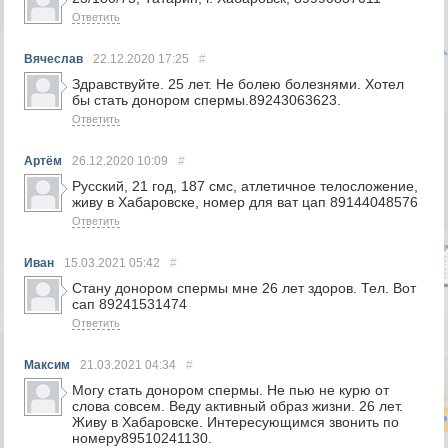
Ответить
Вячеслав
22.12.2020
17:25
#
Здравствуйте. 25 лет. Не болею болезнями. Хотел
бы стать донором спермы.89243063623.
Ответить
Артём
26.12.2020
10:09
#
Русский, 21 год, 187 смс, атлетичное телосложение,
живу в Хабаровске, номер для ват цап 89144048576
Ответить
Иван
15.03.2021
05:42
#
Стану донором спермы мне 26 лет здоров. Тел. Вот
сап 89241531474
Ответить
Максим
21.03.2021
04:34
#
Могу стать донором спермы. Не пью не курю от
слова совсем. Веду активный образ жизни. 26 лет.
Живу в Хабаровске. Интересующимся звонить по
номеру89510241130.