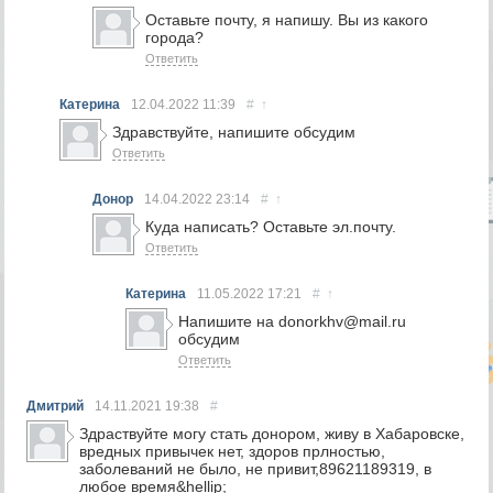
Оставьте почту, я напишу. Вы из какого
города?
Ответить
Катерина
12.04.2022
11:39
#
↑
Здравствуйте, напишите обсудим
Ответить
Донор
14.04.2022
23:14
#
↑
Куда написать? Оставьте эл.почту.
Ответить
Катерина
11.05.2022
17:21
#
↑
Напишите на donorkhv@mail.ru
обсудим
Ответить
Дмитрий
14.11.2021
19:38
#
Здраствуйте могу стать донором, живу в Хабаровске,
вредных привычек нет, здоров прлностью,
заболеваний не было, не привит,89621189319, в
любое время&hellip;