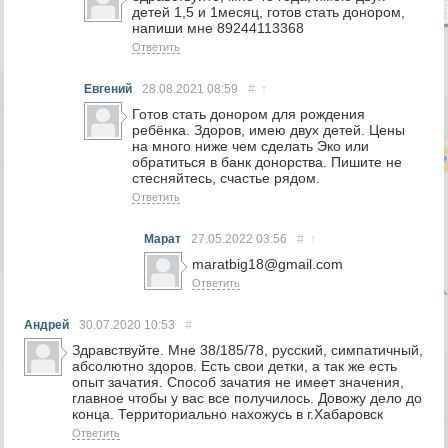
детей 1,5 и 1месяц, готов стать донором,
напиши мне 89244113368
Ответить
Евгений
28.08.2021
08:59
#
↑
Готов стать донором для рождения
ребёнка. Здоров, имею двух детей. Цены
на много ниже чем сделать Эко или
обратиться в банк донорства. Пишите не
стесняйтесь, счастье рядом.
Ответить
Марат
27.05.2022
03:56
#
↑
maratbig18@gmail.com
Ответить
Андрей
30.07.2020
10:53
#
Здравствуйте. Мне 38/185/78, русский, симпатичный,
абсолютно здоров. Есть свои детки, а так же есть
опыт зачатия. Способ зачатия не имеет значения,
главное чтобы у вас все получилось. Довожу дело до
конца. Территориально нахожусь в г.Хабаровск
Ответить