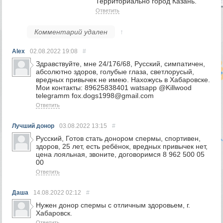
Территориально город Казань.
Ответить
Комментарий удален
↑
Alex
02.08.2022
19:08
#
Здравствуйте, мне 24/176/68, Русский, симпатичен,
абсолютно здоров, голубые глаза, cветлорусый,
вредных привычек не имею. Нахожусь в Хабаровске.
Мои контакты: 89625838401 watsapp @Killwood
telegramm fox.dogs1998@gmail.com
Ответить
Лучший донор
03.08.2022
13:15
#
Русский, Готов стать донором спермы, спортивен,
здоров, 25 лет, есть ребёнок, вредных привычек нет,
цена лояльная, звоните, договоримся 8 962 500 05
00
Ответить
Даша
14.08.2022
02:12
#
Нужен донор спермы с отличным здоровьем, г.
Хабаровск.
Ответить