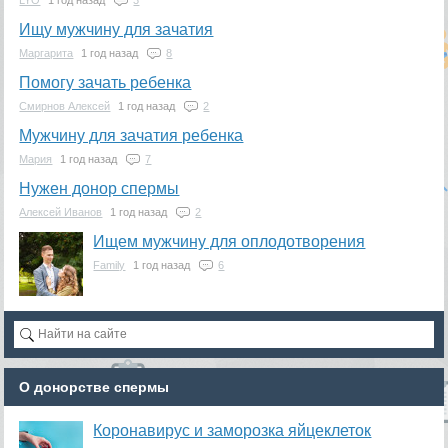
Ищу мужчину для зачатия
Маргарита
1 год назад
8
Помогу зачать ребенка
Смирнов Алексей
1 год назад
2
Мужчину для зачатия ребенка
Мария
1 год назад
7
Нужен донор спермы
Алексей Иванов
1 год назад
2
Ищем мужчину для оплодотворения
Family
1 год назад
6
О донорстве спермы
Коронавирус и заморозка яйцеклеток