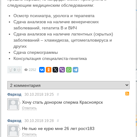
следующим медицинским обследованиям:
Осмотр психиатра, уролога и терапевта
Сдача анализов на наличие венерических
заболеваний, гепатита В и ВИЧ
Сдача анализов на наличие латентных (скрытых)
заболеваний – хламидиоза, цитомегаловируса и
других
Сдача спермограммы
Консультация специалиста-генетика
0
2252
RS
Фарход
30.10.2018
19:25
#
Хочу стать донором сперма Красноярск
Ответить
Фарход
30.10.2018
19:28
#
Не пью не курю мне 26 лет рост183
Ответить