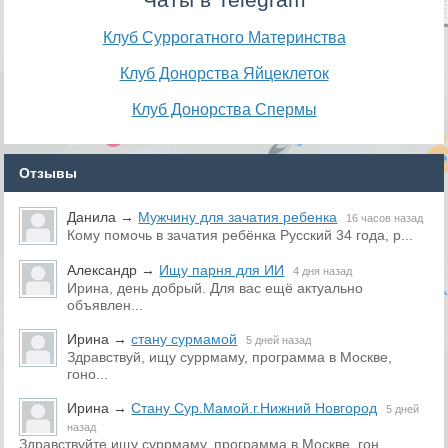
Клуб Суррогатного Материнства
Клуб Донорства Яйцеклеток
Клуб Донорства Спермы
Отзывы
Данила
→
Мужчину для зачатия ребенка
16 часов назад
Кому помочь в зачатия ребёнка Русский 34 года, р...
Александр
→
Ищу парня для ИИ
4 дня назад
Ирина, день добрый. Для вас ещё актуально
объявлен...
Ирина
→
стану сурмамой
5 дней назад
Здравствуй, ищу суррмаму, программа в Москве,
гоно...
Ирина
→
Стану Сур.Мамой.г.Нижний Новгород
5 дней
назад
Здравствуйте ищу суррмаму, программа в Москве, гон...