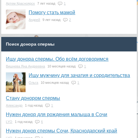
Артем Красноярск
7 лет назад
1
Помогу стать мамой
Андрей
9 лет назад
2
Поиск донора спермы
Ищу донора спермы. Обо всём договоримся
Вишнева Яна Андреевна
10 месяцев назад
1
Ищу мужчину для зачатия и сородительства
Ольга
10 месяцев назад
1
Стану донором спермы
Александр
1 год назад
1
Нужен донор для рождения малыша в Сочи
LYO
1 год назад
6
Нужен донор спермы Сочи, Краснодарский край
LYO
1 год назад
3