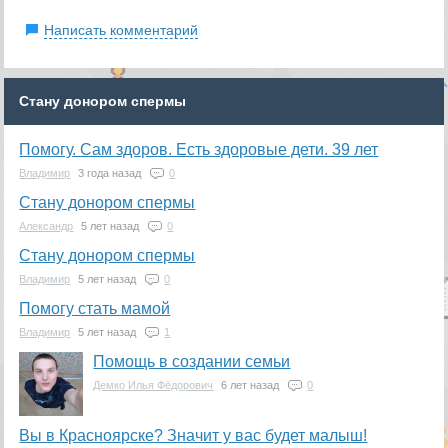
Написать комментарий
Стану донором спермы
Помогу. Сам здоров. Есть здоровые дети. 39 лет
Владимир
3 года назад
0
Стану донором спермы
Александр
5 лет назад
0
Стану донором спермы
Владимир
5 лет назад
0
Помогу стать мамой
Владимир
5 лет назад
1
Помощь в создании семьи
Демко Илья Фёдорович
6 лет назад
0
Вы в Красноярске? Значит у вас будет малыш!