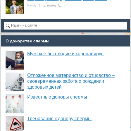
Family
1 год назад
6
О донорстве спермы
​Мужское бесплодие и коронавирус
Отложенное материнство и отцовство –
своевременная забота о рождении
здоровых детей
Известные доноры спермы
Требования к донору спермы