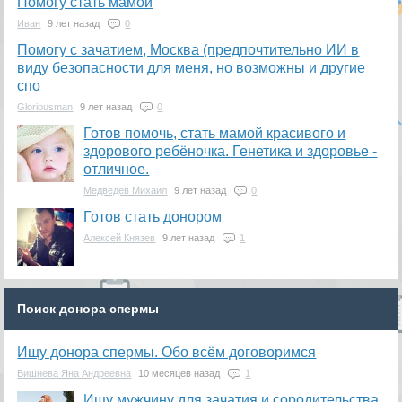
Помогу стать мамой
Иван
9 лет назад
0
Помогу с зачатием, Москва (предпочтительно ИИ в
виду безопасности для меня, но возможны и другие
спо
Gloriousman
9 лет назад
0
Готов помочь, стать мамой красивого и
здорового ребёночка. Генетика и здоровье -
отличное.
Медведев Михаил
9 лет назад
0
Готов стать донором
Алексей Князев
9 лет назад
1
Поиск донора спермы
Ищу донора спермы. Обо всём договоримся
Вишнева Яна Андреевна
10 месяцев назад
1
Ищу мужчину для зачатия и сородительства