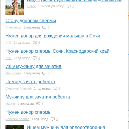
Ольга
10 месяцев назад
1
Стану донором спермы
Александр
1 год назад
1
Нужен донор для рождения малыша в Сочи
LYO
1 год назад
6
Нужен донор спермы Сочи, Краснодарский край
LYO
1 год назад
3
Ищу мужчину для зачатия
Маргарита
1 год назад
8
Помогу зачать ребенка
Смирнов Алексей
1 год назад
2
Мужчину для зачатия ребенка
Мария
1 год назад
6
Нужен донор спермы
Алексей Иванов
1 год назад
2
Ищем мужчину для оплодотворения