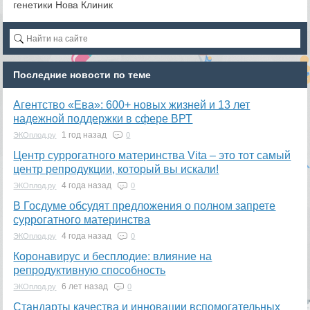
генетики Нова Клиник
Последние новости по теме
Агентство «Ева»: 600+ новых жизней и 13 лет
надежной поддержки в сфере ВРТ
1 год назад
ЭКОплод.ру
0
​Центр суррогатного материнства Vita – это тот самый
центр репродукции, который вы искали!
4 года назад
ЭКОплод.ру
0
В Госдуме обсудят предложения о полном запрете
суррогатного материнства
4 года назад
ЭКОплод.ру
0
Коронавирус и бесплодие: влияние на
репродуктивную способность
6 лет назад
ЭКОплод.ру
0
​Стандарты качества и инновации вспомогательных