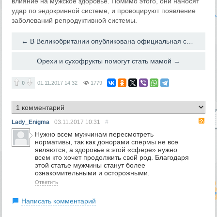
влияние на мужское здоровье. Помимо этого, они наносят
удар по эндокринной системе, и провоцируют появление
заболеваний репродуктивной системы.
← В Великобритании опубликована официальная статистика по донорам спермы
Орехи и сухофрукты помогут стать мамой →
0
01.11.2017
14:32
1779
RS
Lady_Enigma
03.11.2017
10:31
#
Нужно всем мужчинам пересмотреть
нормативы, так как донорами спермы не все
являются, а здоровье в этой «сфере» нужно
всем кто хочет продолжить свой род. Благодаря
этой статье мужчины станут более
ознакомительными и осторожными.
Ответить
Написать комментарий