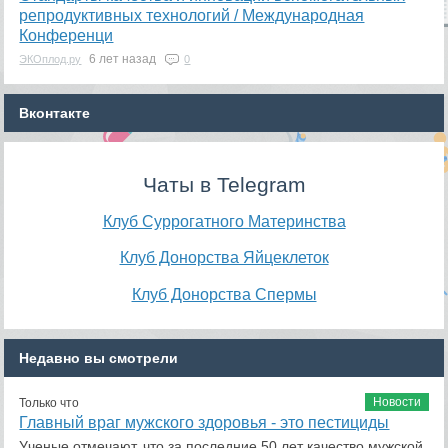
репродуктивных технологий / Международная
Конференци
6 лет назад
ЭКОплод.ру
0
Вконтакте
Чаты в Telegram
Клуб Суррогатного Материнства
Клуб Донорства Яйцеклеток
Клуб Донорства Спермы
Недавно вы смотрели
Новости
Только что
Главный враг мужского здоровья - это пестициды
Ученые отмечают, что за последние 50 лет качество мужской