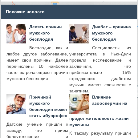
Похожие новости
Десять причин
Диабет – причина
мужского
мужского
бесплодия
бесплодия
Бесплодие, как и
Специалисты из
любое другое заболевание,
университета в Нью-Дели
имеет свои причины. Далее
провели исследование и
перечислены 10 наиболее
заключили, что
часто встречающихся причин
приблизительно 15%
мужского бесплодия.
страдающих диабетом
мужчин имеют сложности с
зачатием.
Причиной
Влияние
мужского
азооспермии на
бесплодия может
стать ибупрофен
продолжительность жизни
Датские ученые пришли к
мужчины
выводу, что прием
К такому результату пришли
болеутоляющих и