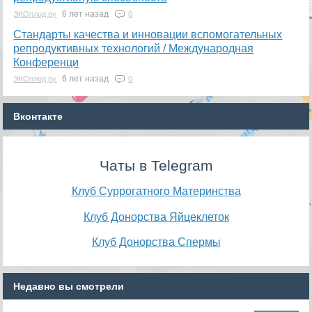
6 лет назад
ЭКОплод.ру
0
​Стандарты качества и инновации вспомогательных
репродуктивных технологий / Международная
Конференци
6 лет назад
ЭКОплод.ру
0
Вконтакте
Чаты в Telegram
Клуб Суррогатного Материнства
Клуб Донорства Яйцеклеток
Клуб Донорства Спермы
Недавно вы смотрели