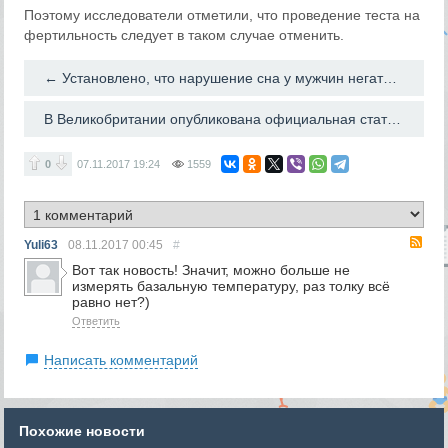
Поэтому исследователи отметили, что проведение теста на
фертильность следует в таком случае отменить.
← Установлено, что нарушение сна у мужчин негативно сказывается на качестве семенной жидкости
В Великобритании опубликована официальная статистика по донорам спермы →
0
07.11.2017
19:24
1559
RS
Yuli63
08.11.2017
00:45
#
Вот так новость! Значит, можно больше не
измерять базальную температуру, раз толку всё
равно нет?)
Ответить
Написать комментарий
Похожие новости