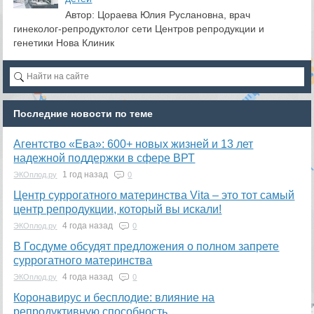
Автор: Цораева Юлия Руслановна, врач
гинеколог-репродуктолог сети Центров репродукции и
генетики Нова Клиник
Последние новости по теме
Агентство «Ева»: 600+ новых жизней и 13 лет
надежной поддержки в сфере ВРТ
1 год назад
ЭКОплод.ру
0
​Центр суррогатного материнства Vita – это тот самый
центр репродукции, который вы искали!
4 года назад
ЭКОплод.ру
0
В Госдуме обсудят предложения о полном запрете
суррогатного материнства
4 года назад
ЭКОплод.ру
0
Коронавирус и бесплодие: влияние на
репродуктивную способность