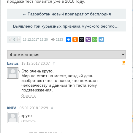
продаже тест появится уже в 2018 году.
← Разработан новый препарат от бесплодия
Выявлено три курьезных признака мужского бесплодия →
0
18.12.2017
13:20
2123
RS
bastuz
19.12.2017
20:07
#
Это очень круто.
Мир не стоит на месте, каждый день
изобретают что-то новое, что помагает
человечеству и данный тип теста тому
подтверждения.
Ответить
КИРА
05.01.2018
12:29
#
круто
Ответить