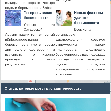
выкидыш в первые четыре
недели беременности.&nbsp;
Ген прерывания
Новые факторы
беременности
удачной
беременности
Ученые из
Саудовской
Всемирная
Аравии нашли ген, виновный
организация
в&nbsp;прерывании
здравоохранения советует
беременности уже в первые
супружеским парам
дни после оплодотворения, и
планировать следующую
выяснили, что именно
беременность лишь подождав
приводит к таким
полгода после выкидыша,
результатам.
однако последние
исследования оспаривают
этот совет.
Статьи, которые могут вас заинтересовать