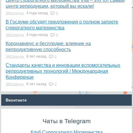
​Центр суррогатного материнства Vita – это тот самый
центр репродукции, который вы искали!
4 года назад
ЭКОплод.ру
0
В Госдуме обсудят предложения о полном запрете
суррогатного материнства
4 года назад
ЭКОплод.ру
0
Коронавирус и бесплодие: влияние на
репродуктивную способность
6 лет назад
ЭКОплод.ру
0
​Стандарты качества и инновации вспомогательных
репродуктивных технологий / Международная
Конференци
6 лет назад
ЭКОплод.ру
0
Вконтакте
Чаты в Telegram
Клуб Суррогатного Материнства