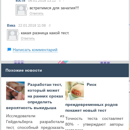
костя
06.01.2018
13:12
#
↑
встретимся для зачатия!!!
Ответить
Вика
22.01.2018
11:08
#
какая разница какой тест.
Ответить
Написать комментарий
Похожие новости
Разработан тест,
Риск
который может
на ранних сроках
определить
преждевременных родов
вероятность выкидыша
покажет новый тест
Исследователи из
Точность теста составляет
Гейдельберга разработали
80% - утверждают авторы
тест, способный предсказать
методики.