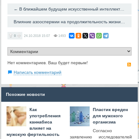
← В ближайшем будущем искусственный интеллект станет оценивать качество эмбрионов
Влияние азооспермии на продолжительность жизни мужчины →
0
24.10.2018
15:07
1493
Нет комментариев. Ваш будет первым!
RS
Написать комментарий
Похожие новости
Как
Пластик вреден
употребления
для мужского
каннабиса
организма
влияет на
Согласно
мужскую фертильность
заявлению исследователей