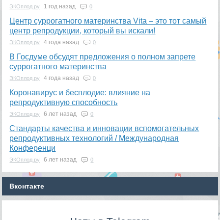
1 год назад
ЭКОплод.ру
0
​Центр суррогатного материнства Vita – это тот самый
центр репродукции, который вы искали!
4 года назад
ЭКОплод.ру
0
В Госдуме обсудят предложения о полном запрете
суррогатного материнства
4 года назад
ЭКОплод.ру
0
Коронавирус и бесплодие: влияние на
репродуктивную способность
6 лет назад
ЭКОплод.ру
0
​Стандарты качества и инновации вспомогательных
репродуктивных технологий / Международная
Конференци
6 лет назад
ЭКОплод.ру
0
Вконтакте