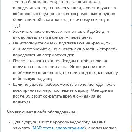
тест на беременность). Часть женщин может
определить наступление овуляции, ориентируясь на
собственные ощущения (кратковременные тянущие
боли в нижней части живота, шеечному секрету и
т.д.).
Увеличьте число половых контактов с 8 до 20 дня
цикла, идеальный вариант – через день.
Не используйте смазки и увлажняющие кремы, т.к.
они могут значительно снизить активность и скорость
передвижения сперматозоидов.
После полового акта необходим покой в течение
получаса в положении лежа. Ягодицы при этом
необходимо приподнять, положив под них, к примеру,
небольшую подушку.
Если не удается забеременеть в течение года после
всех принятых мер, поспешите к врачу. Женщинам
после 35 стоит сократить время ожидания до
полугода.
Что включает в себя обследование:
Для супруга: визит к урологу-андрологу, анализ
эякулята (
МАР-тест и спермограмма
), анализ мазков,