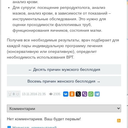
анализ крови.
Для супруги: посещение репродуктолога, анализ
мазков, анализ крови, в зависимости от показаний –
инструментальные обследования. Это нужно для
оценки проходимости фаллопиевых труб,
функционирования яичников, состояния матки.
Получив все необходимые результаты, врач подбирает для
каждой пары индивидуальную программу лечения
(консервативную или оперативную), определит
необходимость использования ВРТ.
← Десять причин мужского бесплодия
Восемь причин женского бесплодия →
0
13.11.2016
21:35
2335
Нет комментариев. Ваш будет первым!
RS
Написать комментарий