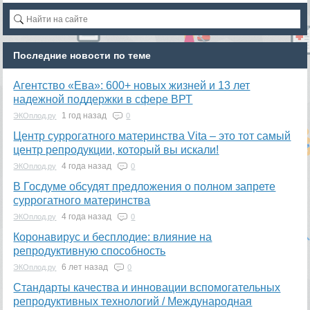
Последние новости по теме
Агентство «Ева»: 600+ новых жизней и 13 лет
надежной поддержки в сфере ВРТ
1 год назад
ЭКОплод.ру
0
​Центр суррогатного материнства Vita – это тот самый
центр репродукции, который вы искали!
4 года назад
ЭКОплод.ру
0
В Госдуме обсудят предложения о полном запрете
суррогатного материнства
4 года назад
ЭКОплод.ру
0
Коронавирус и бесплодие: влияние на
репродуктивную способность
6 лет назад
ЭКОплод.ру
0
​Стандарты качества и инновации вспомогательных
репродуктивных технологий / Международная