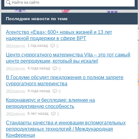
Последние новости по теме
Агентство «Ева»: 600+ новых жизней и 13 лет
надежной поддержки в сфере ВРТ
1 год назад
ЭКОплод.ру
0
​Центр суррогатного материнства Vita – это тот самый
центр репродукции, который вы искали!
4 года назад
ЭКОплод.ру
0
В Госдуме обсудят предложения о полном запрете
суррогатного материнства
4 года назад
ЭКОплод.ру
0
Коронавирус и бесплодие: влияние на
репродуктивную способность
6 лет назад
ЭКОплод.ру
0
​Стандарты качества и инновации вспомогательных
репродуктивных технологий / Международная
Конференци