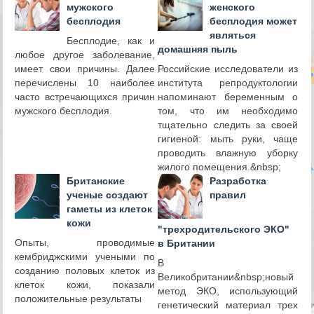
мужского
женского
бесплодия
бесплодия может
являться
Бесплодие, как и
домашняя пыль
любое другое заболевание,
имеет свои причины. Далее
Российские исследователи из
перечислены 10 наиболее
института репродуктологии
часто встречающихся причин
напоминают беременным о
мужского бесплодия.
том, что им необходимо
тщательно следить за своей
гигиеной: мыть руки, чаще
проводить влажную уборку
жилого помещения.&nbsp;
Британские
Разработка
ученые создают
правил
гаметы из клеток
кожи
"трехродительского ЭКО"
Опыты, проводимые
в Британии
кембриджскими учеными по
В
созданию половых клеток из
Великобритании&nbsp;новый
клеток кожи, показали
метод ЭКО, использующий
положительные результаты
генетический материал трех