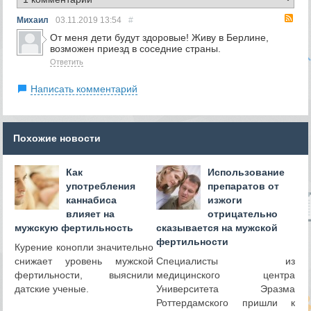
RS
Михаил
03.11.2019
13:54
#
От меня дети будут здоровые! Живу в Берлине,
возможен приезд в соседние страны.
Ответить
Написать комментарий
Похожие новости
Как
Использование
употребления
препаратов от
каннабиса
изжоги
влияет на
отрицательно
мужскую фертильность
сказывается на мужской
фертильности
Курение конопли значительно
снижает уровень мужской
Специалисты из
фертильности, выяснили
медицинского центра
датские ученые.
Университета Эразма
Роттердамского пришли к