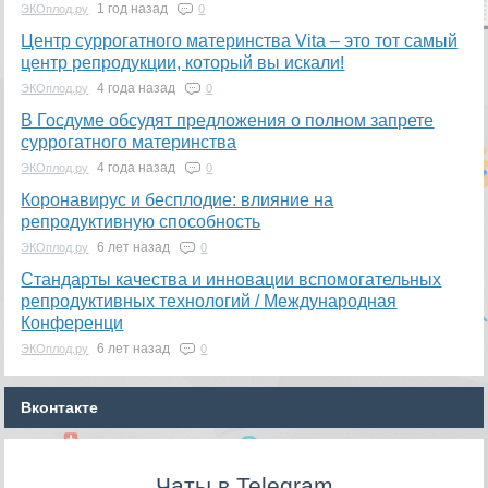
1 год назад
ЭКОплод.ру
0
​Центр суррогатного материнства Vita – это тот самый
центр репродукции, который вы искали!
4 года назад
ЭКОплод.ру
0
В Госдуме обсудят предложения о полном запрете
суррогатного материнства
4 года назад
ЭКОплод.ру
0
Коронавирус и бесплодие: влияние на
репродуктивную способность
6 лет назад
ЭКОплод.ру
0
​Стандарты качества и инновации вспомогательных
репродуктивных технологий / Международная
Конференци
6 лет назад
ЭКОплод.ру
0
Вконтакте
Чаты в Telegram