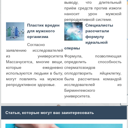
выводу, что длительный
приём средств против изжоги
наносит урон мужской
репродуктивной системе.
Пластик вреден
Специалисты
для мужского
рассчитали
организма
формулу
идеальной
Согласно
спермы
заявлению исследователей
из университета
Формула, позволяющая
Массачусетса, многие вещи,
определить способность
которые ежедневно
сперматозоидов
используются людьми в быту,
оплодотворить яйцеклетку,
могут повлиять на мужское
была рассчитана командой
репродуктивное здоровье.
исследователей из
Бирмингемского
университета.
Статьи, которые могут вас заинтересовать