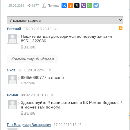
25.09.2018
6177
Полина
RS
Евгений
16.10.2018
23:10
#
Пишите ватцап договоримся по поводу зачатия
89511322686
Ответить
Комментарий удален
Яков
26.11.2018
22:41
#
89656690777 ват сапе
Ответить
Роман
09.02.2019
11:12
#
Здравствуйте!!! напишите мне в ВК Роман Ведясов..!
я может вам помогу!
Ответить
Пак Владимир Викторович
17.02.2019
16:46
#