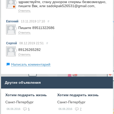
здравствуйте, стану донором спермы безвозмездно,
пишите Ввк, или sadokpak526531@gmail.com,
Ответить
Евгений
13.11.2019
17:10
#
Пишите 89511322686
Ответить
Сергей
08.12.2019
22:51
#
89126265282
Ответить
Написать комментарий
Другие объявления
Хотим подарить жизнь
Хотим подарить жизнь
Санкт-Петербург
Санкт-Петербург
06.06.2016
5
06.06.2016
7