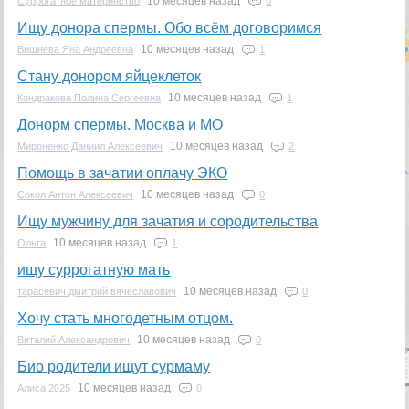
10 месяцев назад
Суррогатное материнство
0
Ищу донора спермы. Обо всём договоримся
10 месяцев назад
Вишнева Яна Андреевна
1
Стану донором яйцеклеток
10 месяцев назад
Кондракова Полина Сергеевна
1
Донорм спермы. Москва и МО
10 месяцев назад
Мироненко Даниил Алексеевич
2
Помощь в зачатии оплачу ЭКО
10 месяцев назад
Сокол Антон Алексеевич
0
Ищу мужчину для зачатия и сородительства
10 месяцев назад
Ольга
1
ищу суррогатную мать
10 месяцев назад
тарасевич дмитрий вячеславович
0
Хочу стать многодетным отцом.
10 месяцев назад
Виталий Александрович
0
Био родители ищут сурмаму
10 месяцев назад
Алиса 2025
0