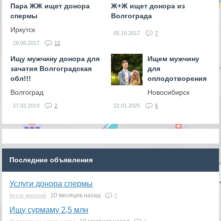
Пара ЖЖ ищет донора
Ж+Ж ищет донора из
спермы
Волгограда
Иркутск
05.10.2017
7
29.05.2017
12
Ищу мужчину донора для
Ищем мужчину
зачатия Волгоградская
для
обл!!!
оплодотворения
Волгоград
Новосибирск
27.02.2019
2
22.01.2025
6
Последние объявления
Услуги донора спермы
10 месяцев назад
Кетов дмитрий
0
Ищу сурмаму 2,5 млн