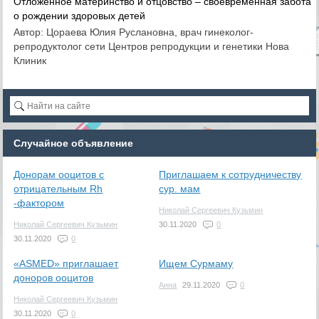
Отложенное материнство и отцовство – своевременная забота
о рождении здоровых детей
Автор: Цораева Юлия Руслановна, врач гинеколог-
репродуктолог сети Центров репродукции и генетики Нова
Клиник
Случайное объявление
Донорам ооцитов с
Приглашаем к сотрудничеству
отрицательным Rh
сур. мам
-фактором
Николай Сергеевич Кузьмин
Николай Сергеевич Кузьмин
30.11.2020
0
30.11.2020
0
«ASMED» приглашает
Ищем Сурмаму
доноров ооцитов
Анна
29.11.2020
0
Николай Сергеевич Кузьмин
30.11.2020
0