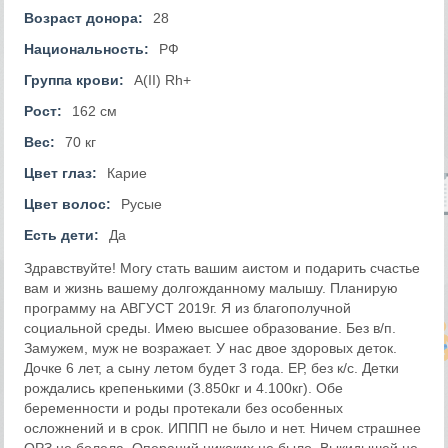
Возраст донора:
28
Национальность:
РФ
Группа крови:
A(II) Rh+
Рост:
162 см
Вес:
70 кг
Цвет глаз:
Карие
Цвет волос:
Русые
Есть дети:
Да
Здравствуйте! Могу стать вашим аистом и подарить счастье
вам и жизнь вашему долгожданному малышу. Планирую
программу на АВГУСТ 2019г. Я из благополучной
социальной среды. Имею высшее образование. Без в/п.
Замужем, муж не возражает. У нас двое здоровых деток.
Дочке 6 лет, а сыну летом будет 3 года. ЕР, без к/с. Детки
рождались крепенькими (3.850кг и 4.100кг). Обе
беременности и роды протекали без особенных
осложнений и в срок. ИППП не было и нет. Ничем страшнее