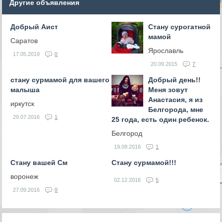
Другие объявления
Добрый Аист
Стану сурогатной
мамой
Саратов
Ярославль
17.05.2019
0
20.09.2015
7
стану сурмамой для вашего
Добрый день!!
малыша
Меня зовут
Анастасия, я из
иркутск
Белгорода, мне
29.07.2016
1
25 года, есть один ребенок.
Белгород
19.09.2016
1
Стану вашей См
Стану сурмамой!!!
воронеж
02.12.2016
5
27.09.2016
0