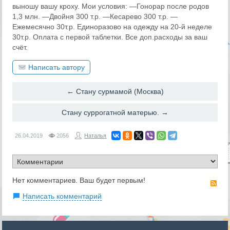
выношу вашу кроху. Мои условия: —Гонорар после родов
1,3 млн. —Двойня 300 т.р. —Кесарево 300 т.р. —
Ежемесячно 30т.р. Единоразово на одежду на 20-й неделе
30т.р. Оплата с первой таблетки. Все доп.расходы за ваш
счёт.
Написать автору
← Стану сурмамой (Москва)
Стану суррогатной матерью. →
26.04.2019
2056
Наталья
Нет комментариев. Ваш будет первым!
RS
Написать комментарий