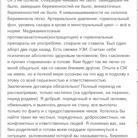
ОРЗ не болела. Операций никаких не было. Выкидышей не
было, замерших беременностей не было, внематочных
беременностей не было. К невынашиваемости не склонна.
Беременела легко. Артериальное давление, гормональный
фон, уровень сахара в крови и менструальный цикл — всё в
норме. Медикаментозные
противозачаточные(контрацепция) и гормональные
препараты не употребляю, спирали не ставила. Был один
аборт два года назад. Есть свежее УЗИ. Считаю себя
психически абсолютно здоровым человеком, без «заскоков»
и прочих «тараканов» в голове. Вам будет так же легко со
мной общаться, как со своим близким другом. Опыта в СМ
не имею, но в полной мере осознаю на что иду и подхожу к
этому со всей серьезностью и ответственностью.
Заключение договора обязательно! Полный переезд не
рассматриваю, только частично (на одобрение, на перенос,
перед родами). Я добрый, порядочный и честный человек,
обманывать и вымогать деньги не стану, все выплаты
только по факту и с предоставлением чеков. Хотелось бы
найти таких же честных, порядочных, добросовестных, не
конфликтных и ответственных людей. Я понимаю вас, как
био-родителей и готова всем сердцем проникнуться к
ситуации, заложниками которой вы оказываетесь. Бережно