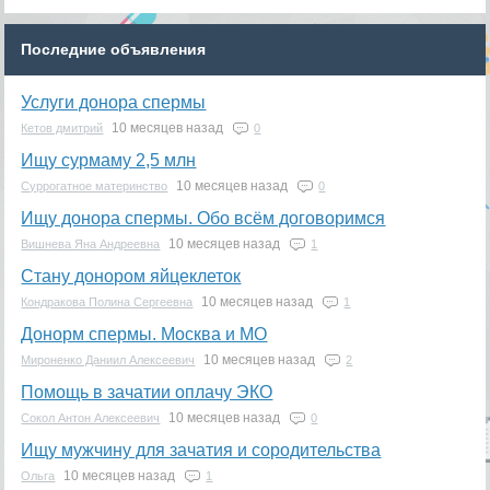
Последние объявления
Услуги донора спермы
10 месяцев назад
Кетов дмитрий
0
Ищу сурмаму 2,5 млн
10 месяцев назад
Суррогатное материнство
0
Ищу донора спермы. Обо всём договоримся
10 месяцев назад
Вишнева Яна Андреевна
1
Стану донором яйцеклеток
10 месяцев назад
Кондракова Полина Сергеевна
1
Донорм спермы. Москва и МО
10 месяцев назад
Мироненко Даниил Алексеевич
2
Помощь в зачатии оплачу ЭКО
10 месяцев назад
Сокол Антон Алексеевич
0
Ищу мужчину для зачатия и сородительства
10 месяцев назад
Ольга
1