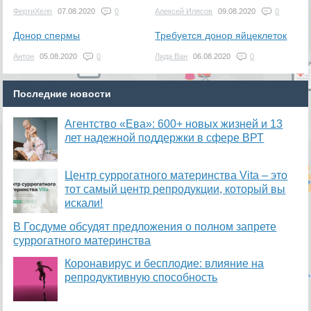
ФертиХелп
07.08.2020
0
Алексей Илясов
09.08.2020
0
Донор спермы
Требуется донор яйцеклеток
Антон
05.08.2020
0
Лида Ван
06.08.2020
0
Последние новости
Агентство «Ева»: 600+ новых жизней и 13
лет надежной поддержки в сфере ВРТ
​Центр суррогатного материнства Vita – это
тот самый центр репродукции, который вы
искали!
В Госдуме обсудят предложения о полном запрете
суррогатного материнства
Коронавирус и бесплодие: влияние на
репродуктивную способность