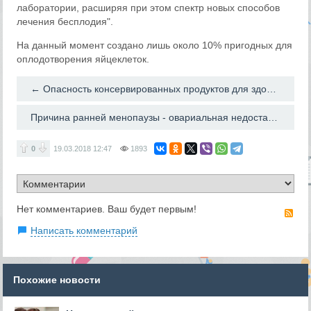
лаборатории, расширяя при этом спектр новых способов
лечения бесплодия".
На данный момент создано лишь около 10% пригодных для
оплодотворения яйцеклеток.
← Опасность консервированных продуктов для здоровья мужчины
Причина ранней менопаузы - овариальная недостаточность →
0
19.03.2018
12:47
1893
Нет комментариев. Ваш будет первым!
RS
Написать комментарий
Похожие новости