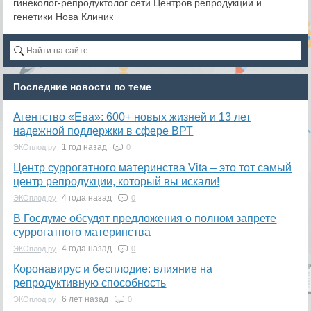
гинеколог-репродуктолог сети Центров репродукции и
генетики Нова Клиник
Последние новости по теме
Агентство «Ева»: 600+ новых жизней и 13 лет
надежной поддержки в сфере ВРТ
1 год назад
ЭКОплод.ру
0
​Центр суррогатного материнства Vita – это тот самый
центр репродукции, который вы искали!
4 года назад
ЭКОплод.ру
0
В Госдуме обсудят предложения о полном запрете
суррогатного материнства
4 года назад
ЭКОплод.ру
0
Коронавирус и бесплодие: влияние на
репродуктивную способность
6 лет назад
ЭКОплод.ру
0