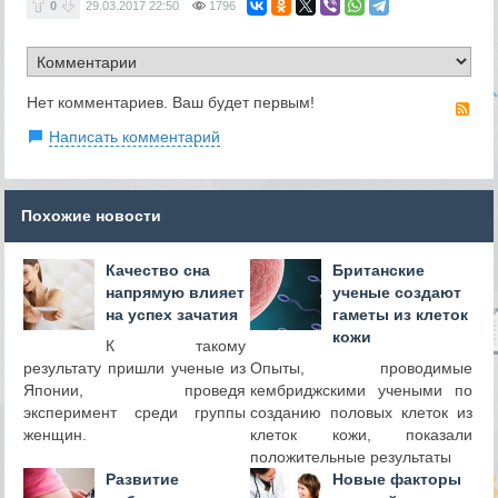
0
29.03.2017
22:50
1796
Нет комментариев. Ваш будет первым!
RS
Написать комментарий
Похожие новости
Качество сна
Британские
напрямую влияет
ученые создают
на успех зачатия
гаметы из клеток
кожи
К такому
результату пришли ученые из
Опыты, проводимые
Японии, проведя
кембриджскими учеными по
эксперимент среди группы
созданию половых клеток из
женщин.
клеток кожи, показали
положительные результаты
Развитие
Новые факторы