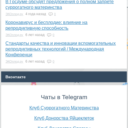
В Госдуме обсудят предложения о полном запрете
суррогатного материнства
4 года назад
ЭКОплод.ру
0
Коронавирус и бесплодие: влияние на
репродуктивную способность
6 лет назад
ЭКОплод.ру
0
​Стандарты качества и инновации вспомогательных
репродуктивных технологий / Международная
Конференци
6 лет назад
ЭКОплод.ру
0
Вконтакте
Чаты в Telegram
Клуб Суррогатного Материнства
Клуб Донорства Яйцеклеток