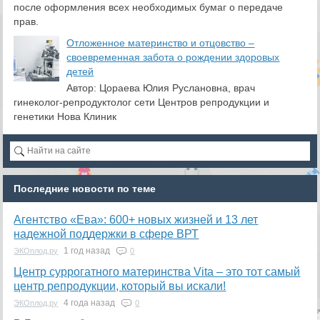
после оформления всех необходимых бумаг о передаче
прав.
Отложенное материнство и отцовство –
своевременная забота о рождении здоровых
детей
Автор: Цораева Юлия Руслановна, врач
гинеколог-репродуктолог сети Центров репродукции и
генетики Нова Клиник
Последние новости по теме
Агентство «Ева»: 600+ новых жизней и 13 лет
надежной поддержки в сфере ВРТ
1 год назад
ЭКОплод.ру
0
​Центр суррогатного материнства Vita – это тот самый
центр репродукции, который вы искали!
4 года назад
ЭКОплод.ру
0