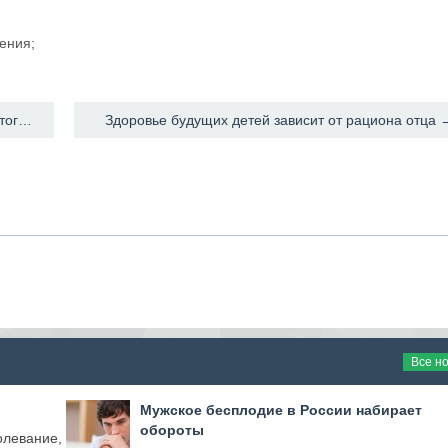
ения;
← Разработан новый способ стимуляции сперматогенеза
Здоровье будущих детей зависит от рациона отца 
Все н
Мужское бесплодие в России набирает
обороты
левание,