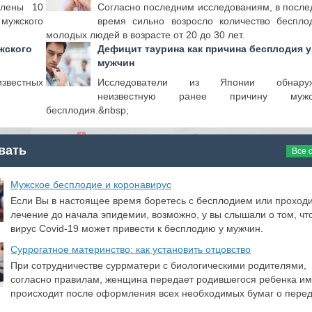
слены 10
Согласно последним исследованиям, в после
 мужского
время сильно возросло количество беспло
молодых людей в возрасте от 20 до 30 лет.
жского
Дефицит таурина как причина бесплодия у
мужчин
звестных
Исследователи из Японии обнаруж
неизвестную ранее причину мужск
бесплодия.&nbsp;
вать
Все 
​Мужское бесплодие и коронавирус
Если Вы в настоящее время боретесь с бесплодием или проход
лечение до начала эпидемии, возможно, у вы слышали о том, чт
вирус Covid-19 может привести к бесплодию у мужчин.
Суррогатное материнство: как установить отцовство
При сотрудничестве суррматери с биологическими родителями,
согласно правилам, женщина передает родившегося ребенка им
происходит после оформления всех необходимых бумаг о пере