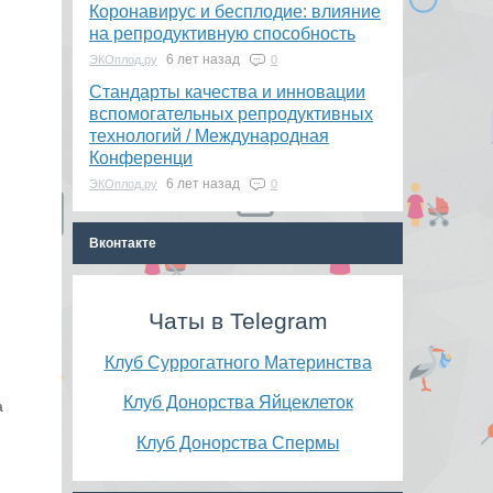
Коронавирус и бесплодие: влияние
на репродуктивную способность
6 лет назад
ЭКОплод.ру
0
​Стандарты качества и инновации
вспомогательных репродуктивных
технологий / Международная
Конференци
6 лет назад
ЭКОплод.ру
0
Вконтакте
Чаты в Telegram
Клуб Суррогатного Материнства
Клуб Донорства Яйцеклеток
а
Клуб Донорства Спермы