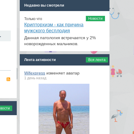
Недавно вы смотрели
Новости
Только что
Крипторхизм - как причина
мужского бесплодия
→
Данная патология встречается у 2%
новорожденных мальчиков.
Лента активности
Вся лента
Wifexpress
изменяет аватар
1 день назад
RSS
овости