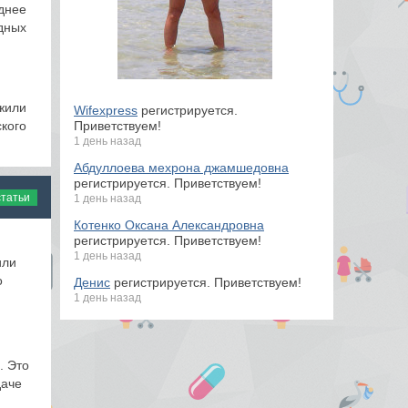
днее
дных
или
Wifexpress
регистрируется.
Приветствуем!
ого
1 день назад
Абдуллоева мехрона джамшедовна
регистрируется. Приветствуем!
статьи
1 день назад
Котенко Оксана Александровна
регистрируется. Приветствуем!
1 день назад
или
о
Денис
регистрируется. Приветствуем!
1 день назад
. Это
даче