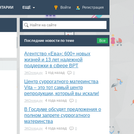
НТАРИИ
ЕЩЁ
Войти
Регистрация
Последние новости по теме
Все
Агентство «Ева»: 600+ новых
жизней и 13 лет надежной
поддержки в сфере ВРТ
1 год назад
ЭКОплод.ру
0
​Центр суррогатного материнства
Vita – это тот самый центр
репродукции, который вы искали!
4 года назад
ЭКОплод.ру
0
В Госдуме обсудят предложения о
полном запрете суррогатного
материнства
4 года назад
ЭКОплод.ру
0