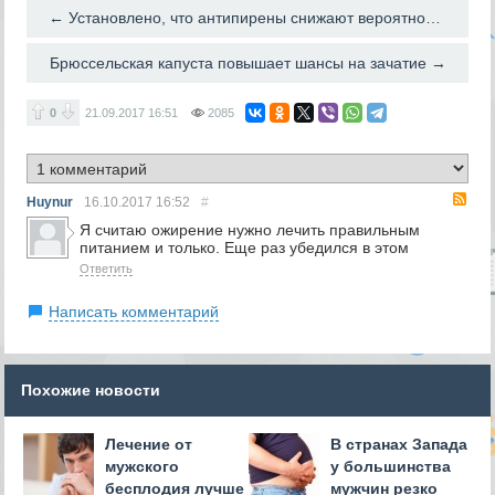
← Установлено, что антипирены снижают вероятность зачатия
Брюссельская капуста повышает шансы на зачатие →
0
21.09.2017
16:51
2085
RS
Huynur
16.10.2017
16:52
#
Я считаю ожирение нужно лечить правильным
питанием и только. Еще раз убедился в этом
Ответить
Написать комментарий
Похожие новости
Лечение от
В странах Запада
мужского
у большинства
бесплодия лучше
мужчин резко