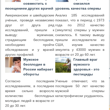
совместить с
снизился
посещением других врачей
уровень качества спермы
Американские и швейцарские
Анализ 185 исследований
учёные, проведя независимо
показал, что в период с 1973
друг от друга ряд
года по 2012 качество
исследований, пришли к
(эякулята) спермы у мужчин
выводу: мужчинам,
снизилось. К такому выводу
страдающим бесплодием,
пришли исследователи из
необходимо пройти
США, изучив качество
обследование и у врачей
эякулята у 43000 мужчин в
других профилей.
возрасте от 20 до 60 лет.
Мужское
Главный враг
бесплодие в
мужского
России набирает
здоровья - это
обороты
пестициды
Согласно последним
Ученые отмечают, что за
исследованиям, в последнее
последние 50 лет качество
время сильно возросло
мужской спермы
количество бесплодных
катастрофически ухудшилось.
молодых людей в возрасте от
20 до 30 лет.