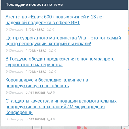
Последние новости по теме
Агентство «Ева»: 600+ новых жизней и 13 лет
надежной поддержки в сфере ВРТ
1 год назад
ЭКОплод.ру
0
​Центр суррогатного материнства Vita – это тот самый
центр репродукции, который вы искали!
4 года назад
ЭКОплод.ру
0
В Госдуме обсудят предложения о полном запрете
суррогатного материнства
4 года назад
ЭКОплод.ру
0
Коронавирус и бесплодие: влияние на
репродуктивную способность
6 лет назад
ЭКОплод.ру
0
​Стандарты качества и инновации вспомогательных
репродуктивных технологий / Международная
Конференци
6 лет назад
ЭКОплод.ру
0