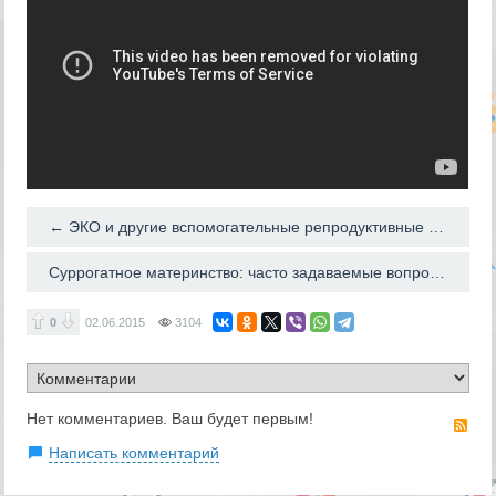
← ЭКО и другие вспомогательные репродуктивные технологии
Суррогатное материнство: часто задаваемые вопросы →
0
02.06.2015
3104
Нет комментариев. Ваш будет первым!
RS
Написать комментарий