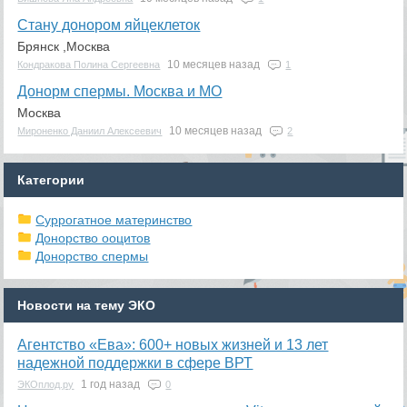
Стану донором яйцеклеток
Брянск ,Москва
10 месяцев назад
Кондракова Полина Сергеевна
1
Донорм спермы. Москва и МО
Москва
10 месяцев назад
Мироненко Даниил Алексеевич
2
Категории
Суррогатное материнство
Донорство ооцитов
Донорство спермы
Новости на тему ЭКО
Агентство «Ева»: 600+ новых жизней и 13 лет
надежной поддержки в сфере ВРТ
1 год назад
ЭКОплод.ру
0