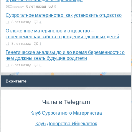
6 лет назад
ЭКОплод.ру
0
Суррогатное материнство: как установить отцовство
8 лет назад
L1
4
Отложенное материнство и отцовство –
своевременная забота о рождении здоровых детей
8 лет назад
L1
1
Генетические анализы до и во время беременности: о
чем должны знать будущие родители
8 лет назад
L1
0
Вконтакте
Чаты в Telegram
Клуб Суррогатного Материнства
Клуб Донорства Яйцеклеток