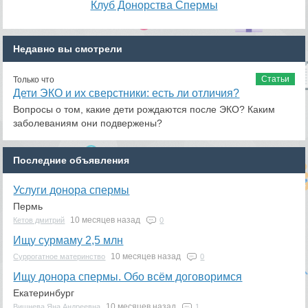
Клуб Донорства Спермы
Недавно вы смотрели
Статьи
Только что
Дети ЭКО и их сверстники: есть ли отличия?
Вопросы о том, какие дети рождаются после ЭКО? Каким
заболеваниям они подвержены?
Последние объявления
Услуги донора спермы
Пермь
10 месяцев назад
Кетов дмитрий
0
Ищу сурмаму 2,5 млн
10 месяцев назад
Суррогатное материнство
0
Ищу донора спермы. Обо всём договоримся
Екатеринбург
10 месяцев назад
Вишнева Яна Андреевна
1