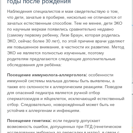
годы после рождения
Наблюдения специалистов и мам свидетельствую о том,
что дети, зачатые в пробирке, нисколько не отличаются от
зачатых естественным способом. Тем не менее, дети ЭКО
по научным меркам появились сравнительно недавно
(самому первому ребенку, Лизе Браун, которая родилась
ЭКО, сейчас более 30 лет), по этой причине врачи уделяют
им повышенное внимание, в частности их развитию. Метод
ЭКО не является полностью изученным, поэтому
родителям предлагаются следующие дополнительные
обследования для ребёнка:
Посещение иммунолога-аллерголога:
особенности
иммунной системы малыша должны быть выявлены, а
также его склонности к аллергическим реакциям. Поводом
для опасений педиатра является ручной отбор
сперматозоидов и яйцеклеток, исключающий естественный
отбор. Следовательно, новорождённый может быть не
устойчив к аллергенам и инфекциям.
Посещение генетика:
если педиатр допускает
возможность ошибок, допущенных при ПГД (генетическом
исследовании эмбриона до пересадки в матку), в связи с