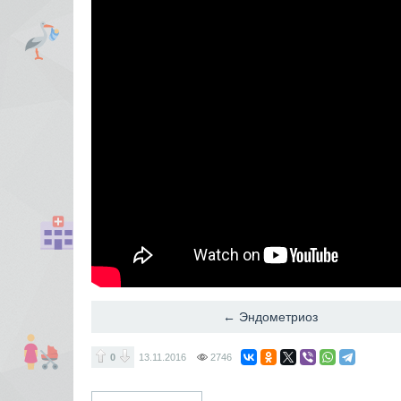
← Эндометриоз
0
13.11.2016
2746