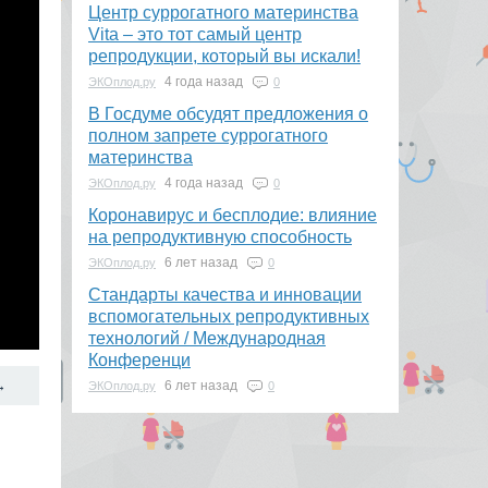
​Центр суррогатного материнства
Vita – это тот самый центр
репродукции, который вы искали!
4 года назад
ЭКОплод.ру
0
В Госдуме обсудят предложения о
полном запрете суррогатного
материнства
4 года назад
ЭКОплод.ру
0
Коронавирус и бесплодие: влияние
на репродуктивную способность
6 лет назад
ЭКОплод.ру
0
​Стандарты качества и инновации
вспомогательных репродуктивных
технологий / Международная
Конференци
→
6 лет назад
ЭКОплод.ру
0