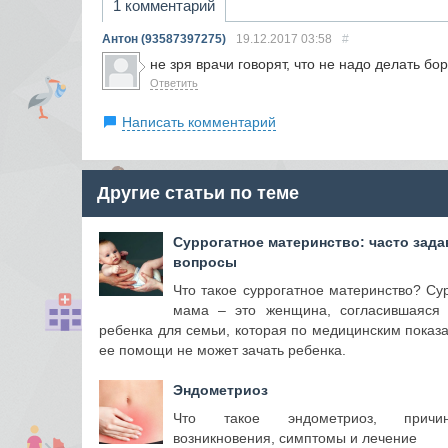
1 комментарий
Антон (93587397275)
19.12.2017
03:58
#
не зря врачи говорят, что не надо делать бо
Ответить
Написать комментарий
Другие статьи по теме
Суррогатное материнство: часто зад
вопросы
Что такое суррогатное материнство? Су
мама – это женщина, согласившаяся 
ребенка для семьи, которая по медицинским показ
ее помощи не может зачать ребенка.
Эндометриоз
Что такое эндометриоз, прич
возникновения, симптомы и лечение