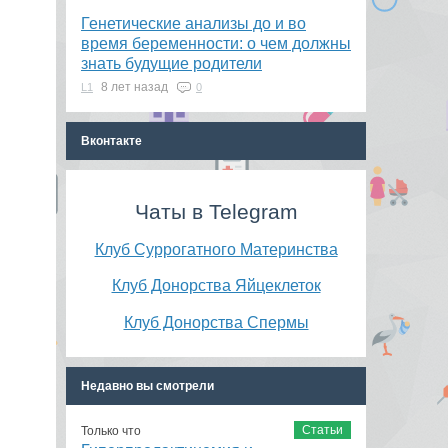
Генетические анализы до и во
время беременности: о чем должны
знать будущие родители
8 лет назад
L1
0
Вконтакте
Чаты в Telegram
Клуб Суррогатного Материнства
Клуб Донорства Яйцеклеток
Клуб Донорства Спермы
Недавно вы смотрели
Статьи
Только что