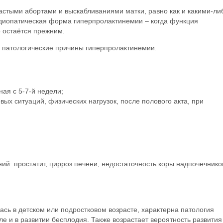
астыми абортами и выскабливаниями матки, равно как и какими-ли
идиопатическая форма гиперпролактинемии – когда функция
о остаётся прежним.
и патологические причины гиперпролактинемии.
ая с 5-7-й недели;
ых ситуаций, физических нагрузок, после полового акта, при
ий: простатит, цирроз печени, недостаточность коры надпочечнико
сь в детском или подростковом возрасте, характерна патология
 и в развитии бесплодия. Также возрастает вероятность развития