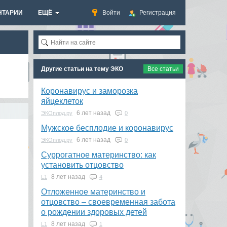
НТАРИИ
ЕЩЁ
Войти
Регистрация
Другие статьи на тему ЭКО
Все статьи
Коронавирус и заморозка
яйцеклеток
6 лет назад
ЭКОплод.ру
0
​Мужское бесплодие и коронавирус
6 лет назад
ЭКОплод.ру
0
Суррогатное материнство: как
установить отцовство
8 лет назад
L1
4
Отложенное материнство и
отцовство – своевременная забота
о рождении здоровых детей
8 лет назад
L1
1