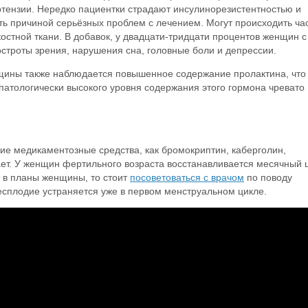
тензии. Нередко пациентки страдают инсулинорезистентностью и
ть причиной серьёзных проблем с лечением. Могут происходить ча
стной ткани. В добавок, у двадцати-тридцати процентов женщин с
троты зрения, нарушения сна, головные боли и депрессии.
нщины также наблюдается повышенное содержание пролактина, что
атологически высокого уровня содержания этого гормона чревато
ие медикаментозные средства, как бромокриптин, каберголин,
ает. У женщин фертильного возраста восстанавливается месячный 
т в планы женщины, то стоит
посоветоваться с врачом
по поводу
есплодие устраняется уже в первом менструальном цикле.