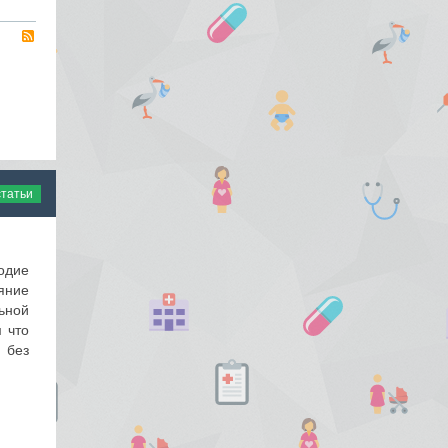
RSS
статьи
одие
яние
ьной
 что
 без