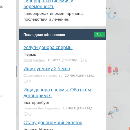
Гиперпролактинемия и
беременность
бо
Гиперпролактинемия: причины,
последствия и лечение.
Последние объявления
Все
Услуги донора спермы
Пермь
10 месяцев назад
Кетов дмитрий
0
Ищу сурмаму 2,5 млн
10 месяцев назад
Суррогатное материнство
0
Ищу донора спермы. Обо всём
договоримся
в,
Екатеринбург
10 месяцев назад
Вишнева Яна Андреевна
1
Стану донором яйцеклеток
Брянск ,Москва