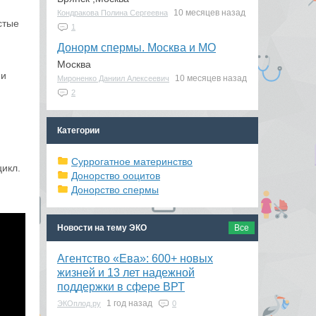
10 месяцев назад
Кондракова Полина Сергеевна
стые
1
Донорм спермы. Москва и МО
Москва
 и
10 месяцев назад
Мироненко Даниил Алексеевич
2
Категории
Суррогатное материнство
цикл.
Донорство ооцитов
Донорство спермы
Новости на тему ЭКО
Все
Агентство «Ева»: 600+ новых
жизней и 13 лет надежной
поддержки в сфере ВРТ
1 год назад
ЭКОплод.ру
0