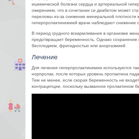
ишемической болезни сердца и артериальной гипер
ожирением, что в сочетании си диабетом может ста
переломы из-за снижение минеральной плотности ко
гиперпролактинемией врачи наблюдают снижение ос
В период грудного вскармливания в организме же
предотвращает беременность. Однако сохранение п
бесплодием, фригидностью или аноргазмией.
Лечение
Для лечения гиперпролактинемии используются так
норпролак, после которых уровень пролактина пад
Тем не менее, если скорая беременность не входи
контрацепции, поскольку вызванное пролактином б