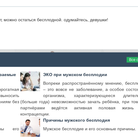
рт, можно остаться бесплодной. одумайтесь, девушки!
Все 
аваемые
ЭКО при мужском бесплодии
Вопреки распространённому мнению, беспл
ррогатная
– это вовсе не заболевание, а особое состо
выносить
организма, характеризующееся длител
аниям без
(больше года) невозможностью зачать ребёнка, при том
партнёрами ведётся активная половая жизнь
контрацепции.
Причины мужского бесплодия
ины его
Мужское бесплодие и его основные причины.