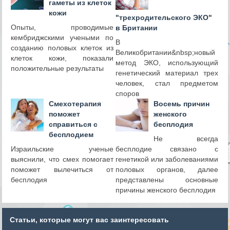
гаметы из клеток
кожи
"трехродительского ЭКО"
Опыты, проводимые
в Британии
кембриджскими учеными по
В
созданию половых клеток из
Великобритании&nbsp;новый
клеток кожи, показали
метод ЭКО, использующий
положительные результаты
генетический материал трех
человек, стал предметом
споров
Смехотерапия
Восемь причин
поможет
женского
справиться с
бесплодия
бесплодием
Не всегда
Израильские ученые
бесплодие связано с
выяснили, что смех помогает
генетикой или заболеваниями
поможет вылечиться от
половых органов, далее
бесплодия
представлены основные
причины женского бесплодия
Статьи, которые могут вас заинтересовать