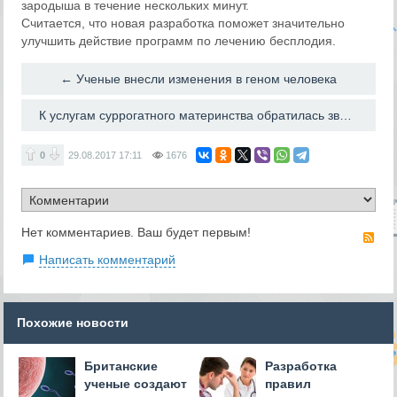
зародыша в течение нескольких минут.
Считается, что новая разработка поможет значительно
улучшить действие программ по лечению бесплодия.
← Ученые внесли изменения в геном человека
К услугам суррогатного материнства обратилась звездная пара: Ким Кардашьян и Канье Уэст →
0
29.08.2017
17:11
1676
Нет комментариев. Ваш будет первым!
RS
Написать комментарий
Похожие новости
Британские
Разработка
ученые создают
правил