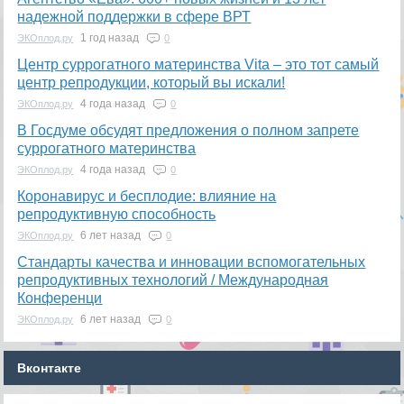
надежной поддержки в сфере ВРТ
1 год назад
ЭКОплод.ру
0
​Центр суррогатного материнства Vita – это тот самый
центр репродукции, который вы искали!
4 года назад
ЭКОплод.ру
0
В Госдуме обсудят предложения о полном запрете
суррогатного материнства
4 года назад
ЭКОплод.ру
0
Коронавирус и бесплодие: влияние на
репродуктивную способность
6 лет назад
ЭКОплод.ру
0
​Стандарты качества и инновации вспомогательных
репродуктивных технологий / Международная
Конференци
6 лет назад
ЭКОплод.ру
0
Вконтакте