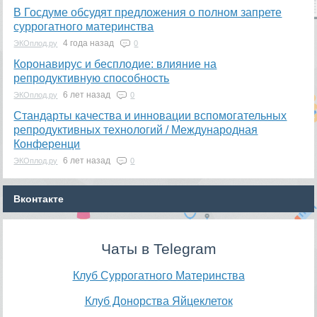
В Госдуме обсудят предложения о полном запрете
суррогатного материнства
4 года назад
ЭКОплод.ру
0
Коронавирус и бесплодие: влияние на
репродуктивную способность
6 лет назад
ЭКОплод.ру
0
​Стандарты качества и инновации вспомогательных
репродуктивных технологий / Международная
Конференци
6 лет назад
ЭКОплод.ру
0
Вконтакте
Чаты в Telegram
Клуб Суррогатного Материнства
Клуб Донорства Яйцеклеток