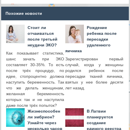
Похожие новости
Стоит ли
Рождение
отчаиваться
ребенка после
после третьей
пересадки
неудачи ЭКО?
удаленного
яичника
Как показывает статистика,
шанс зачать при ЭКО
Зарегистрирован первый
составляет 30-35%. То есть
случай, когда у женщины
после трёх процедур, по
родился ребенок после
идее, стопроцентно должна
пересадки тканей яичника,
наступить беременность. Так
взятых у нее более десяти
что же делать женщинам,
лет назад.
желанная беременность
которых так и не наступила
даже после трёх попыток?
​Жизнеспособен
В Латвии
ли эмбрион?
планируется
Узнайте через
создание
несколько часов
единого реестра