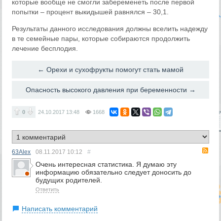
которые вообще не смогли забеременеть после первой
попытки – процент выкидышей равнялся – 30,1.
Результаты данного исследования должны вселить надежду
в те семейные пары, которые собираются продолжить
лечение бесплодия.
← Орехи и сухофрукты помогут стать мамой
Опасность высокого давления при беременности →
0
24.10.2017
13:48
1668
RS
63Alex
08.11.2017
10:12
#
Очень интересная статистика. Я думаю эту
информацию обязательно следует доносить до
будущих родителей.
Ответить
Написать комментарий