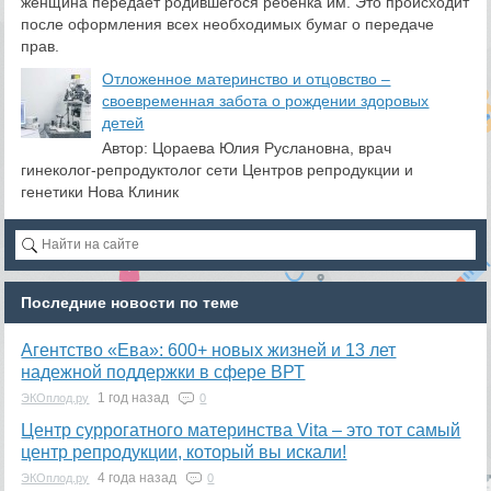
женщина передает родившегося ребенка им. Это происходит
после оформления всех необходимых бумаг о передаче
прав.
Отложенное материнство и отцовство –
своевременная забота о рождении здоровых
детей
Автор: Цораева Юлия Руслановна, врач
гинеколог-репродуктолог сети Центров репродукции и
генетики Нова Клиник
Последние новости по теме
Агентство «Ева»: 600+ новых жизней и 13 лет
надежной поддержки в сфере ВРТ
1 год назад
ЭКОплод.ру
0
​Центр суррогатного материнства Vita – это тот самый
центр репродукции, который вы искали!
4 года назад
ЭКОплод.ру
0