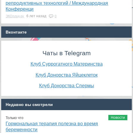
репродуктивных технологий / Международная
Конференци
6 лет назад
ЭКОплод.ру
0
Вконтакте
Чаты в Telegram
Клуб Суррогатного Материнства
Клуб Донорства Яйцеклеток
Клуб Донорства Спермы
Недавно вы смотрели
Новости
Только что
Гормональная терапия полезна во время
беременности