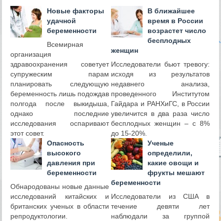
Новые факторы
В ближайшее
удачной
время в России
беременности
возрастет число
бесплодных
Всемирная
женщин
организация
здравоохранения советует
Исследователи бьют тревогу:
супружеским парам
исходя из результатов
планировать следующую
недавнего анализа,
беременность лишь подождав
проведенного Институтом
полгода после выкидыша,
Гайдара и РАНХиГС, в России
однако последние
увеличится в два раза число
исследования оспаривают
бесплодных женщин – с 8%
этот совет.
до 15-20%.
Опасность
Ученые
высокого
определили,
давления при
какие овощи и
беременности
фрукты мешают
беременности
Обнародованы новые данные
исследований китайских и
Исследователи из США в
британских ученых в области
течение девяти лет
репродуктологии.
наблюдали за группой