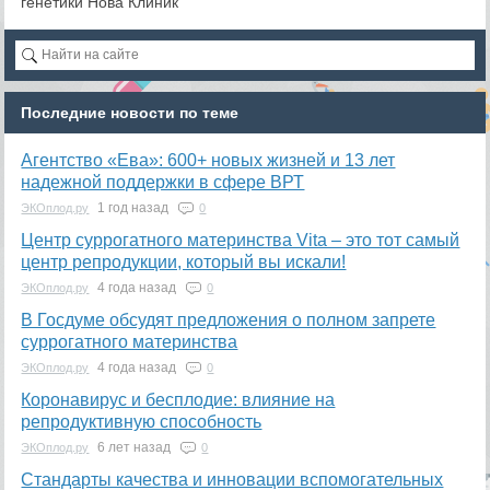
генетики Нова Клиник
Последние новости по теме
Агентство «Ева»: 600+ новых жизней и 13 лет
надежной поддержки в сфере ВРТ
1 год назад
ЭКОплод.ру
0
​Центр суррогатного материнства Vita – это тот самый
центр репродукции, который вы искали!
4 года назад
ЭКОплод.ру
0
В Госдуме обсудят предложения о полном запрете
суррогатного материнства
4 года назад
ЭКОплод.ру
0
Коронавирус и бесплодие: влияние на
репродуктивную способность
6 лет назад
ЭКОплод.ру
0
​Стандарты качества и инновации вспомогательных